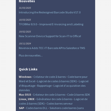
Nouvelles
31/03/2025
Introducing the Redesigned Barcode Studio V17.0
10/03/2025
TFORMer 8.9.0 – Improved E-Invoicing and Labeling
19/02/2025
New Scanner Device Support for Scan-IT to Office!
19/11/2024
Revenova Adds TEC-IT Barcode API to Salesforce TMS
Plus de nouvelles...
Quick Links
Windows
-
Créateur de code à barres
-
Code barre pour
Word et Excel
-
Logiciel de codes à barres (SDK)
-
Logiciel
d'étiquetage
-
Rapportage
-
Logiciel d'acquisition des
données
Mac OS X
-
Créateur de code à barres
-
Code à barres SDK
Linux, UNIX
-
Générateur de code à barres
-
Logiciel de
codes à barres (SDK)
-
Codes barres serveur
SAP
-
Codes barres DLL
-
Solutions code barres (sans