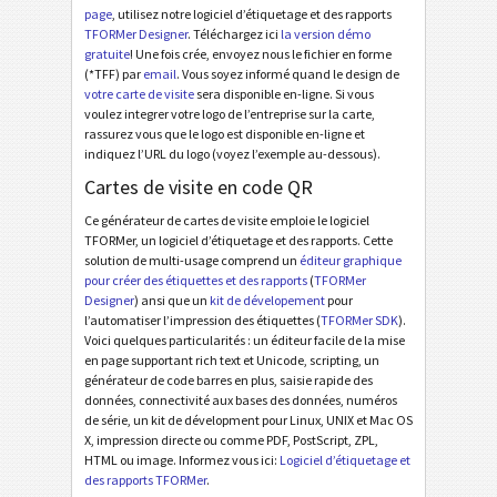
page
, utilisez notre logiciel d’étiquetage et des rapports
TFORMer Designer
. Téléchargez ici
la version démo
gratuite
! Une fois crée, envoyez nous le fichier en forme
(*TFF) par
email
. Vous soyez informé quand le design de
votre carte de visite
sera disponible en-ligne. Si vous
voulez integrer votre logo de l’entreprise sur la carte,
rassurez vous que le logo est disponible en-ligne et
indiquez l’URL du logo (voyez l’exemple au-dessous).
Cartes de visite en code QR
Ce générateur de cartes de visite emploie le logiciel
TFORMer, un logiciel d’étiquetage et des rapports. Cette
solution de multi-usage comprend un
éditeur graphique
pour créer des étiquettes et des rapports
(
TFORMer
Designer
) ansi que un
kit de dévelopement
pour
l’automatiser l’impression des étiquettes (
TFORMer SDK
).
Voici quelques particularités : un éditeur facile de la mise
en page supportant rich text et Unicode, scripting, un
générateur de code barres en plus, saisie rapide des
données, connectivité aux bases des données, numéros
de série, un kit de dévelopment pour Linux, UNIX et Mac OS
X, impression directe ou comme PDF, PostScript, ZPL,
HTML ou image. Informez vous ici:
Logiciel d’étiquetage et
des rapports TFORMer
.