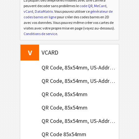
La plupart des téléphones mobiles avec une caméra
peuvent decoder sans problèmes le
code QR
,
MeCard
,
vCard
,
DataMatrix
. Vous pouvez utiliser ce
générateur de
codes barres en ligne
pour créer des codes barres en 2D
avec vos données. Vous pouvez même créer vos cartes de
visites avec votre propre mise en page (voyez au-dessous).
Conditions de service
.
V
VCARD
QR Code, 85x54mm, US-Address Format
QR Code, 85x54mm, US-Address Format
QR Code, 85x54mm
QR Code, 85x54mm
QR Code, 85x54mm, US-Address Format
QR Code 85x54mm