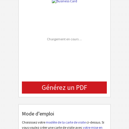
ZIP Code
P
PERSONNALISÉ
Country
Phone Number
Chargement en cours ...
Cell Phone
FAX Number
Email
Company Logo (URL)
Générez un PDF
Mode d’emploi
Choisissez votre
modèle de la carte de visite
ci-dessus. Si
vous voulez créer une carte de visite avec
votre mise en