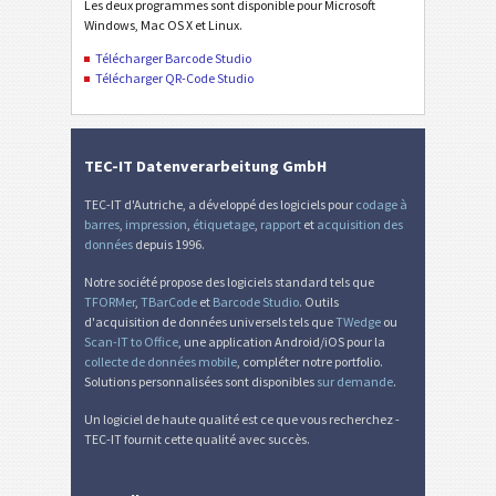
Les deux programmes sont disponible pour Microsoft
Windows, Mac OS X et Linux.
Télécharger Barcode Studio
Télécharger QR-Code Studio
TEC-IT Datenverarbeitung GmbH
TEC-IT d'Autriche, a développé des logiciels pour
codage à
barres
,
impression
,
étiquetage
,
rapport
et
acquisition des
données
depuis 1996.
Notre société propose des logiciels standard tels que
TFORMer
,
TBarCode
et
Barcode Studio
. Outils
d'acquisition de données universels tels que
TWedge
ou
Scan-IT to Office
, une application Android/iOS pour la
collecte de données mobile
, compléter notre portfolio.
Solutions personnalisées sont disponibles
sur demande
.
Un logiciel de haute qualité est ce que vous recherchez -
TEC-IT fournit cette qualité avec succès.