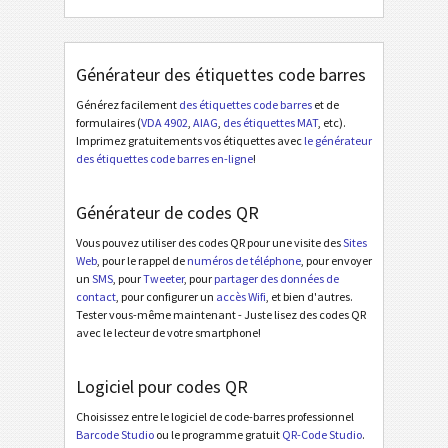
Générateur des étiquettes code barres
Générez facilement
des étiquettes code barres
et de
formulaires (
VDA 4902
,
AIAG
,
des étiquettes MAT
, etc).
Imprimez gratuitements vos étiquettes avec
le générateur
des étiquettes code barres en-ligne
!
Générateur de codes QR
Vous pouvez utiliser des codes QR pour une visite des
Sites
Web
, pour le rappel de
numéros de téléphone
, pour envoyer
un
SMS
, pour
Tweeter
, pour
partager des données de
contact
, pour configurer un
accès Wifi
, et bien d'autres.
Tester vous-même maintenant - Juste lisez des codes QR
avec le lecteur de votre smartphone!
Logiciel pour codes QR
Choisissez entre le logiciel de code-barres professionnel
Barcode Studio
ou le programme gratuit
QR-Code Studio
.