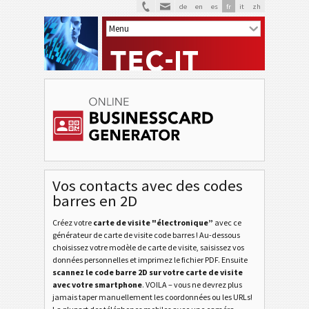
de
en
es
fr
it
zh
Vos contacts avec des codes
barres en 2D
Créez votre
carte de visite "électronique”
avec ce
générateur de carte de visite code barres ! Au-dessous
choisissez votre modèle de carte de visite, saisissez vos
données personnelles et imprimez le fichier PDF. Ensuite
scannez le code barre 2D sur votre carte de visite
avec votre smartphone
. VOILA – vous ne devrez plus
jamais taper manuellement les coordonnées ou les URLs!