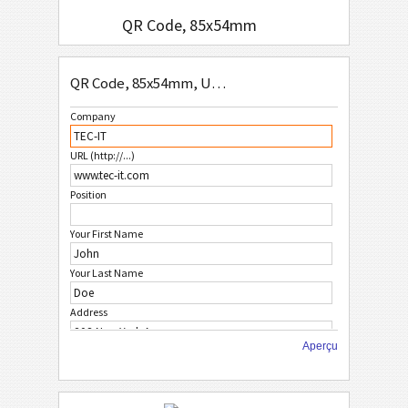
QR Code, 85x54mm
QR Code Only, 85x54mm
QR Code, 85x54mm, US-Address Format
QR Code or Data Matrix, 85x54mm
Company
M
MECARD
URL (http://...)
B
BLANC
Position
Your First Name
D
DES FRUITS
Your Last Name
N
NOËL
Address
S
STYLE AFRICAIN
Aperçu
State
S
STYLE ASIATIQUE
City