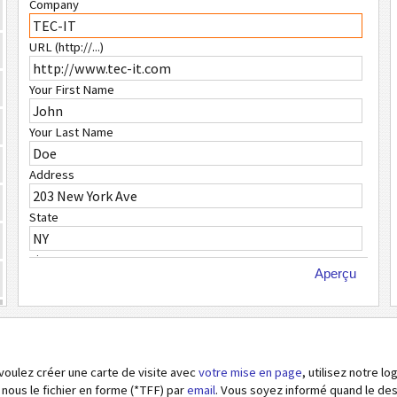
Company
URL (http://...)
Your First Name
Your Last Name
Address
State
City
Aperçu
ZIP Code
Country
voulez créer une carte de visite avec
votre mise en page
, utilisez notre l
Phone Number
 nous le fichier en forme (*TFF) par
email
. Vous soyez informé quand le de