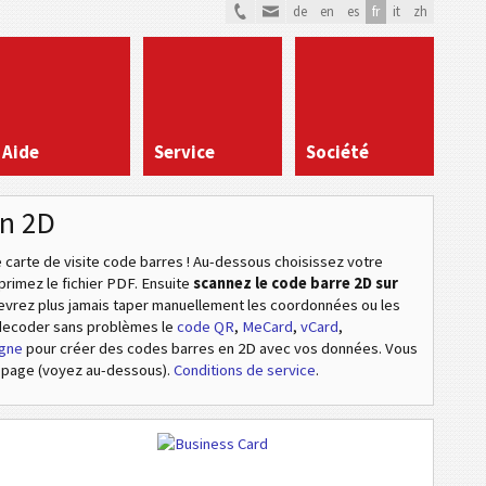
de
en
es
fr
it
zh
Aide
Service
Société
en 2D
carte de visite code barres ! Au-dessous choisissez votre
primez le fichier PDF. Ensuite
scannez le code barre 2D sur
devrez plus jamais taper manuellement les coordonnées ou les
 decoder sans problèmes le
code QR
,
MeCard
,
vCard
,
igne
pour créer des codes barres en 2D avec vos données. Vous
 page (voyez au-dessous).
Conditions de service
.