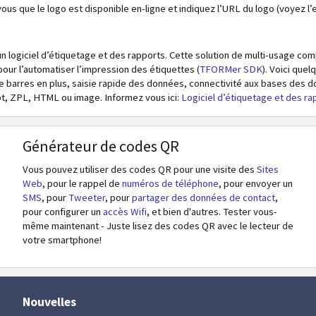
 vous que le logo est disponible en-ligne et indiquez l’URL du logo (voyez 
FAX Number
un logiciel d’étiquetage et des rapports. Cette solution de multi-usage c
Email
our l’automatiser l’impression des étiquettes (
TFORMer SDK
). Voici quel
de barres en plus, saisie rapide des données, connectivité aux bases des 
Background (URL)
t, ZPL, HTML ou image. Informez vous ici:
Logiciel d’étiquetage et des 
Générateur de codes QR
Vous pouvez utiliser des codes QR pour une visite des
Sites
Web
, pour le rappel de
numéros de téléphone
, pour envoyer un
SMS
, pour
Tweeter
, pour
partager des données de contact
,
pour configurer un
accès Wifi
, et bien d'autres. Tester vous-
même maintenant - Juste lisez des codes QR avec le lecteur de
votre smartphone!
Nouvelles