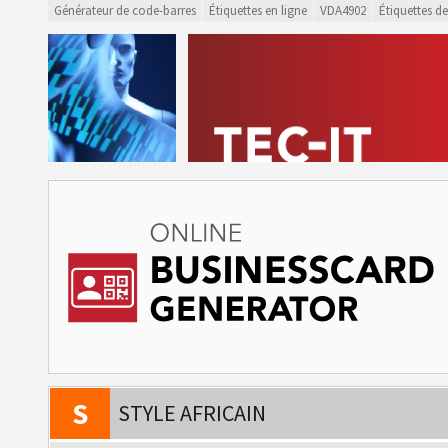
Générateur de code-barres
Étiquettes en ligne
VDA4902
Étiquettes de
V
VCARD
M
MECARD
B
BLANC
D
DES FRUITS
N
NOËL
S
STYLE AFRICAIN