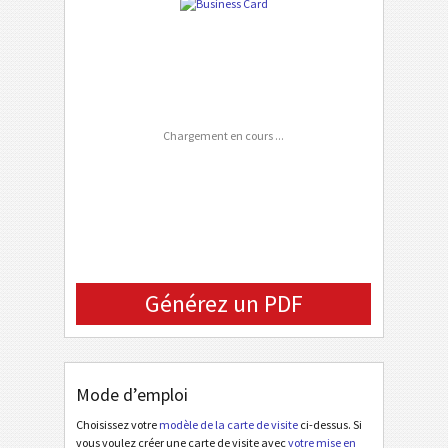
Country
Phone Number
FAX Number
Chargement en cours ...
Email
Background (URL)
Générez un PDF
Mode d’emploi
Choisissez votre
modèle de la carte de visite
ci-dessus. Si
vous voulez créer une carte de visite avec
votre mise en