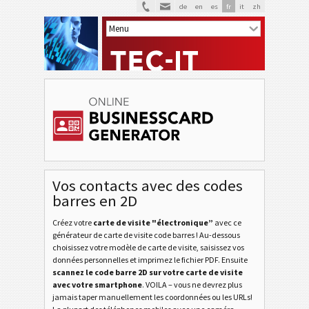
de
en
es
fr
it
zh
Vos contacts avec des codes
barres en 2D
V
VCARD
Créez votre
carte de visite "électronique”
avec ce
M
générateur de carte de visite code barres ! Au-dessous
MECARD
choisissez votre modèle de carte de visite, saisissez vos
données personnelles et imprimez le fichier PDF. Ensuite
B
scannez le code barre 2D sur votre carte de visite
BLANC
avec votre smartphone
. VOILA – vous ne devrez plus
jamais taper manuellement les coordonnées ou les URLs!