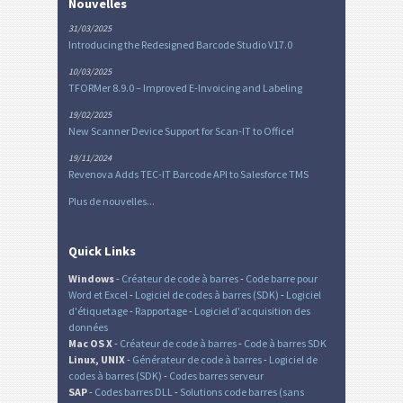
Nouvelles
31/03/2025
Introducing the Redesigned Barcode Studio V17.0
10/03/2025
TFORMer 8.9.0 – Improved E-Invoicing and Labeling
19/02/2025
New Scanner Device Support for Scan-IT to Office!
19/11/2024
Revenova Adds TEC-IT Barcode API to Salesforce TMS
Plus de nouvelles...
Quick Links
Windows
-
Créateur de code à barres
-
Code barre pour
Word et Excel
-
Logiciel de codes à barres (SDK)
-
Logiciel
d'étiquetage
-
Rapportage
-
Logiciel d'acquisition des
données
Mac OS X
-
Créateur de code à barres
-
Code à barres SDK
Linux, UNIX
-
Générateur de code à barres
-
Logiciel de
codes à barres (SDK)
-
Codes barres serveur
SAP
-
Codes barres DLL
-
Solutions code barres (sans