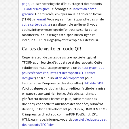
page
, utilisez notre logiciel d’étiquetage et des rapports
TFORMer Designer
. Téléchargez ici
la version démo
gratuite
! Une fois crée, envoyez nous le fichier en forme
(*TFF) par
email
. Vous soyez informé quand le design de
votre carte de visite
sera disponible en-ligne. Si vous
voulez integrer votre logo de l’entreprise sur la carte,
rassurez vous que le logo est disponible en-ligne et
indiquez l’URL du logo (voyez l’exemple au-dessous).
Cartes de visite en code QR
Ce générateur de cartes de visite emploie le logiciel
TFORMer, un logiciel d’étiquetage et des rapports. Cette
solution de multi-usage comprend un
éditeur graphique
pour créer des étiquettes et des rapports
(
TFORMer
Designer
) ansi que un
kit de dévelopement
pour
l’automatiser l’impression des étiquettes (
TFORMer SDK
).
Voici quelques particularités : un éditeur facile de la mise
en page supportant rich text et Unicode, scripting, un
générateur de code barres en plus, saisie rapide des
données, connectivité aux bases des données, numéros
de série, un kit de dévelopment pour Linux, UNIX et Mac OS
X, impression directe ou comme PDF, PostScript, ZPL,
HTML ou image. Informez vous ici:
Logiciel d’étiquetage et
des rapports TFORMer
.