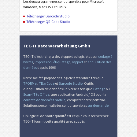
Les deux programmes sont disponible pour Microsoft
Windows, Mac OS X et Linux.
Télécharger Barcode Studio
Télécharger QR-Code Studio
TEC-IT Datenverarbeitung GmbH
TEC-IT d'Autriche, a développé des logiciels pour
codage à
barres
,
impression
,
étiquetage
,
rapport
et
acquisition des
données
depuis 1996.
Notre société propose des logiciels standard tels que
TFORMer
,
TBarCode
et
Barcode Studio
. Outils
d'acquisition de données universels tels que
TWedge
ou
Scan-IT to Office
, une application Android/iOS pour la
collecte de données mobile
, compléter notre portfolio.
Solutions personnalisées sont disponibles
sur demande
.
Un logiciel de haute qualité est ce que vous recherchez -
TEC-IT fournit cette qualité avec succès.