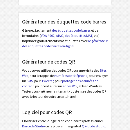
Générateur des étiquettes code barres
Générez facilement
des étiquettes code barres
et de
formulaires (
VDA 4902
,
AIAG
,
des étiquettes MAT
, etc).
Imprimez gratuitements vos étiquettes avec
le générateur
des étiquettes code barres en-ligne
!
Générateur de codes QR
Vous pouvez utiliser des codes QR pour une visite des
Sites
Web
, pour le rappel de
numéros de téléphone
, pour envoyer
un
SMS
, pour
Tweeter
, pour
partager des données de
contact
, pour configurer un
accès Wifi
, et bien d'autres.
Tester vous-même maintenant - Juste lisez des codes QR
avec le lecteur de votre smartphone!
Logiciel pour codes QR
Choisissez entre le logiciel de code-barres professionnel
Barcode Studio
ou le programme gratuit
QR-Code Studio
.