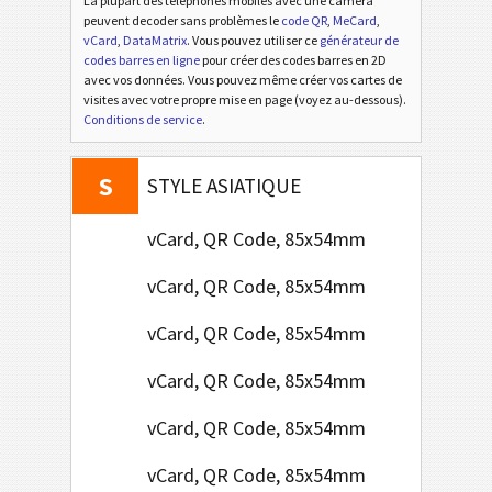
D
La plupart des téléphones mobiles avec une caméra
DES FRUITS
peuvent decoder sans problèmes le
code QR
,
MeCard
,
vCard
,
DataMatrix
. Vous pouvez utiliser ce
générateur de
N
codes barres en ligne
pour créer des codes barres en 2D
NOËL
avec vos données. Vous pouvez même créer vos cartes de
visites avec votre propre mise en page (voyez au-dessous).
S
Conditions de service
.
STYLE AFRICAIN
S
STYLE ASIATIQUE
vCard, QR Code, 85x54mm
vCard, QR Code, 85x54mm
vCard, QR Code, 85x54mm
vCard, QR Code, 85x54mm
vCard, QR Code, 85x54mm
vCard, QR Code, 85x54mm