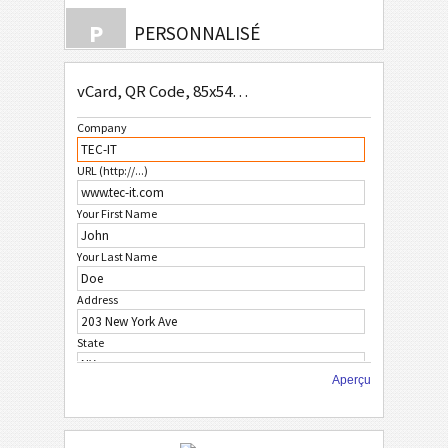
P
PERSONNALISÉ
vCard, QR Code, 85x54mm
Company
URL (http://...)
Your First Name
Your Last Name
Address
State
Aperçu
City
ZIP Code