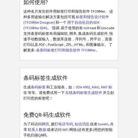
如何使用?
这种名片发生软件用标签打印和报告软件 TFORMer。 这
种多用途输出解决方案包括可视
标签和报告设计软件
(
TFORMer Designer
) 和一个
用于自动化目的SDK
(
TFORMer SDK
)。 强调: 易于使用的有 rich text 和 Unicode
支持条形码标签布局编辑软, 脚本, 集成条码生成软件, 快
速手动数据输入，数据库连接，序列号，跨平台，直接
打印以及 PDF-, PostScript-, ZPL-, HTML-, 和图像输出。 了
解更多:
条形码标签打印和报告软件 TFORMer
。
条码标签生成软件
生成
条码标签
和工业报表，如：
VDA 4902
,
AIAG
,
MAT 标
签
等等。请免费试用一下
在线条码标签生成软件
并立刻
打印您的标签吧！
免费QR-码生成软件
为了码访问
网页
, 拨打
电话号码
,
短信消息
或者
tweets
, 共
享
联系人数据
或者访问
WiFi
网络(还有更多)用您的智能
手机扫描QR码.