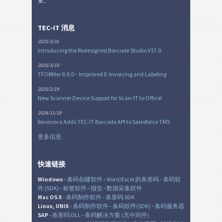
量。
TEC-IT 消息
2025/3/31
Introducing the Redesigned Barcode Studio V17.0
2025/3/10
TFORMer 8.9.0 – Improved E-Invoicing and Labeling
2025/2/19
New Scanner Device Support for Scan-IT to Office!
2024/11/19
Revenova Adds TEC-IT Barcode API to Salesforce TMS
更多信息
快速链接
Windows
-
条码创建软件
-
Word/Excel 的条形码
-
条码软
件 (SDK)
-
标签软件
-
报告
-
数据采集软件
Mac OS X
-
条码制作软件
-
条形码 SDK
Linux, UNIX
-
条码制作软件
-
条码软件(SDK)
-
条码服务器
SAP
-
条形码 DLL
-
条码解决方案 (无中间件)