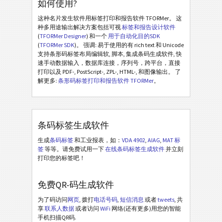
如何使用?
这种名片发生软件用标签打印和报告软件 TFORMer。 这
种多用途输出解决方案包括可视
标签和报告设计软件
(
TFORMer Designer
) 和一个
用于自动化目的SDK
(
TFORMer SDK
)。 强调: 易于使用的有 rich text 和 Unicode
支持条形码标签布局编辑软, 脚本, 集成条码生成软件, 快
速手动数据输入，数据库连接，序列号，跨平台，直接
打印以及 PDF-, PostScript-, ZPL-, HTML-, 和图像输出。 了
解更多:
条形码标签打印和报告软件 TFORMer
。
条码标签生成软件
生成
条码标签
和工业报表，如：
VDA 4902
,
AIAG
,
MAT 标
签
等等。请免费试用一下
在线条码标签生成软件
并立刻
打印您的标签吧！
免费QR-码生成软件
为了码访问
网页
, 拨打
电话号码
,
短信消息
或者
tweets
, 共
享
联系人数据
或者访问
WiFi
网络(还有更多)用您的智能
手机扫描QR码.