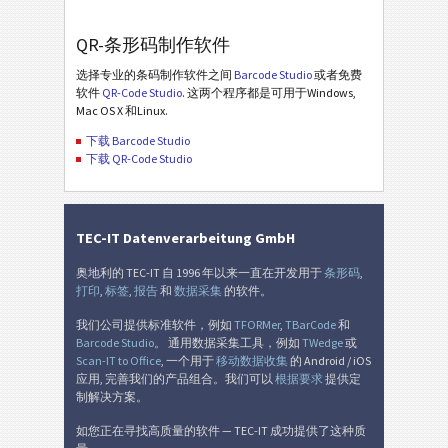
QR-条形码制作软件
选择专业的条码制作软件之间
Barcode Studio
或者免费
软件
QR-Code Studio
. 这两个程序都是可用于Windows,
Mac OS X 和Linux.
下载 Barcode Studio
下载 QR-Code Studio
TEC-IT Datenverarbeitung GmbH
奥地利的 TEC-IT 自 1996 年以来一直在开发用于
条形码
,
打印
,
标签
,
报告
和
数据采集
的软件。
我们公司提供标准软件，例如
TFORMer
,
TBarCode
和
Barcode Studio
。 通用数据采集工具，例如
TWedge
或
Scan-IT to Office
, 一个用于
移动数据收集
的 Android / iOS
应用, 完善我们的产品组合。我们可以
根据要求
提供定
制解决方案。
如您正在寻找高质量的软件 — TEC-IT 成功提供了这种质