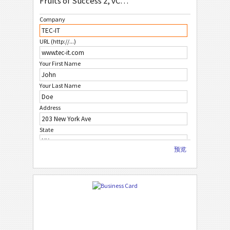
Fruits of Success 2, vCard, QR Code, 85x54mm
亚
亚洲
Company
URL (http://...)
自
自定义
Your First Name
Your Last Name
Address
State
预览
City
ZIP Code
Country
Phone Number