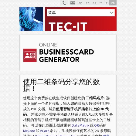
de
en
es
fr
it
zh
使用二维条码分享您的数
据！
使用这个免费的在线生成软件创建您的
二维码名片
! 选
择下面的一个名片模板，输入您的联系人数据并打印生
成的 PDF 文档。然后
使用智能手机扫描名片上的 2D 代
码
。 您永远就不需要手动键入联系人或 URLs!大多数配备
相机的智能手机或平板电脑都能够解码这些卡上的二维
码。 可以在此页面上创建带有
DataMatrix
或
QR
码的
MeCard
和
vCard
名片， 生成没有任何艺术的 2D 条形码