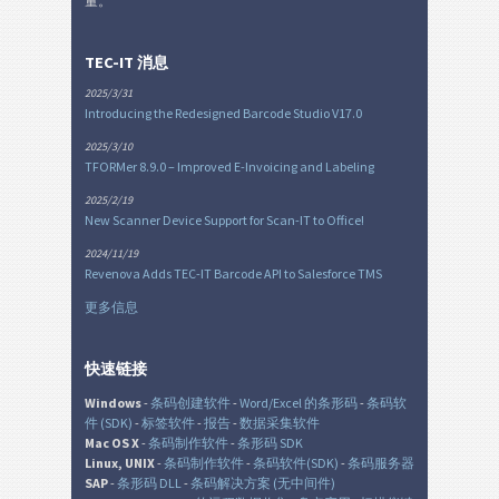
量。
TEC-IT 消息
2025/3/31
Introducing the Redesigned Barcode Studio V17.0
2025/3/10
TFORMer 8.9.0 – Improved E-Invoicing and Labeling
2025/2/19
New Scanner Device Support for Scan-IT to Office!
2024/11/19
Revenova Adds TEC-IT Barcode API to Salesforce TMS
更多信息
快速链接
Windows
-
条码创建软件
-
Word/Excel 的条形码
-
条码软
件 (SDK)
-
标签软件
-
报告
-
数据采集软件
Mac OS X
-
条码制作软件
-
条形码 SDK
Linux, UNIX
-
条码制作软件
-
条码软件(SDK)
-
条码服务器
SAP
-
条形码 DLL
-
条码解决方案 (无中间件)