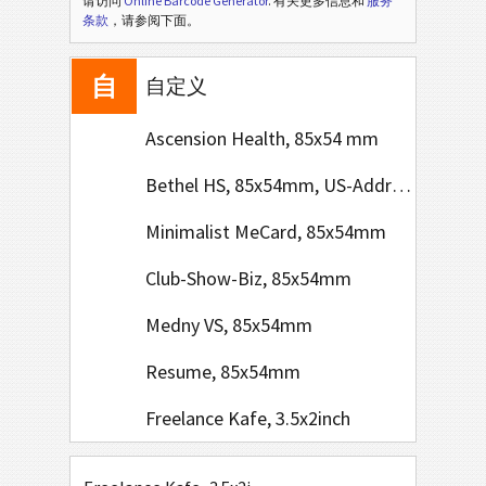
请访问
Online Barcode Generator
. 有关更多信息和
服务
亚
条款
，请参阅下面。
亚洲
自
自定义
Ascension Health, 85x54 mm
Bethel HS, 85x54mm, US-Address Format
Minimalist MeCard, 85x54mm
Club-Show-Biz, 85x54mm
Medny VS, 85x54mm
Resume, 85x54mm
Freelance Kafe, 3.5x2inch