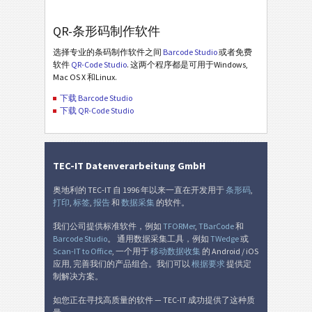
QR-条形码制作软件
选择专业的条码制作软件之间
Barcode Studio
或者免费
软件
QR-Code Studio
. 这两个程序都是可用于Windows,
Mac OS X 和Linux.
下载 Barcode Studio
下载 QR-Code Studio
TEC-IT Datenverarbeitung GmbH
奥地利的 TEC-IT 自 1996 年以来一直在开发用于
条形码
,
打印
,
标签
,
报告
和
数据采集
的软件。
我们公司提供标准软件，例如
TFORMer
,
TBarCode
和
Barcode Studio
。 通用数据采集工具，例如
TWedge
或
Scan-IT to Office
, 一个用于
移动数据收集
的 Android / iOS
应用, 完善我们的产品组合。我们可以
根据要求
提供定
制解决方案。
如您正在寻找高质量的软件 — TEC-IT 成功提供了这种质