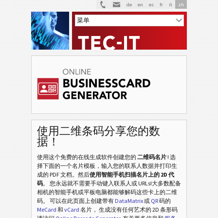
de
en
es
fr
it
zh
V
VCARD
M
MECARD
白
白色
使用二维条码分享您的数
据！
水
水果
使用这个免费的在线生成软件创建您的
二维码名片
! 选
择下面的一个名片模板，输入您的联系人数据并打印生
圣
成的 PDF 文档。然后
使用智能手机扫描名片上的 2D 代
圣诞节
码
。 您永远就不需要手动键入联系人或 URLs!大多数配备
相机的智能手机或平板电脑都能够解码这些卡上的二维
非
码。 可以在此页面上创建带有
DataMatrix
或
QR
码的
非洲
MeCard
和
vCard
名片， 生成没有任何艺术的 2D 条形码