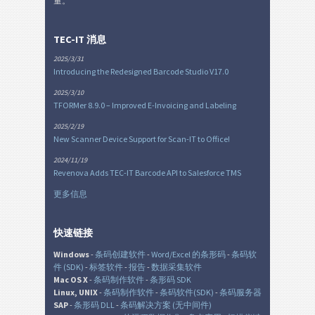
量。
TEC-IT 消息
2025/3/31
Introducing the Redesigned Barcode Studio V17.0
2025/3/10
TFORMer 8.9.0 – Improved E-Invoicing and Labeling
2025/2/19
New Scanner Device Support for Scan-IT to Office!
2024/11/19
Revenova Adds TEC-IT Barcode API to Salesforce TMS
更多信息
快速链接
Windows
-
条码创建软件
-
Word/Excel 的条形码
-
条码软
件 (SDK)
-
标签软件
-
报告
-
数据采集软件
Mac OS X
-
条码制作软件
-
条形码 SDK
Linux, UNIX
-
条码制作软件
-
条码软件(SDK)
-
条码服务器
SAP
-
条形码 DLL
-
条码解决方案 (无中间件)