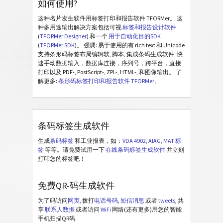
如何使用?
这种名片发生软件用标签打印和报告软件 TFORMer。 这
种多用途输出解决方案包括可视
标签和报告设计软件
(
TFORMer Designer
) 和一个
用于自动化目的SDK
(
TFORMer SDK
)。 强调: 易于使用的有 rich text 和 Unicode
支持条形码标签布局编辑软, 脚本, 集成条码生成软件, 快
速手动数据输入，数据库连接，序列号，跨平台，直接
打印以及 PDF-, PostScript-, ZPL-, HTML-, 和图像输出。 了
解更多:
条形码标签打印和报告软件 TFORMer
。
条码标签生成软件
生成
条码标签
和工业报表，如：
VDA 4902
,
AIAG
,
MAT 标
签
等等。请免费试用一下
在线条码标签生成软件
并立刻
打印您的标签吧！
免费QR-码生成软件
为了码访问
网页
, 拨打
电话号码
,
短信消息
或者
tweets
, 共
享
联系人数据
或者访问
WiFi
网络(还有更多)用您的智能
手机扫描QR码.