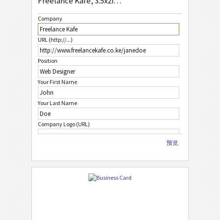
Freelance Kafe, 3.5x2inch
Company
URL (http://...)
Position
Your First Name
Your Last Name
Company Logo (URL)
预览