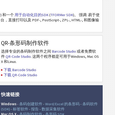
r
) 和一个
用于自动化目的SDK
(
TFORMer SDK
)。 强调: 易于使
及 PDF-, PostScript-, ZPL-, HTML-, 和图像输
QR-条形码制作软件
选择专业的条码制作软件之间
Barcode Studio
或者免费软
件
QR-Code Studio
. 这两个程序都是可用于Windows, Mac OS
X 和Linux.
下载 Barcode Studio
下载 QR-Code Studio
快速链接
Windows
-
条码创建软件
-
Word/Excel 的条形码
-
条码软件
(SDK)
-
标签软件
-
报告
-
数据采集软件
Mac OS X
-
条码制作软件
-
条形码 SDK