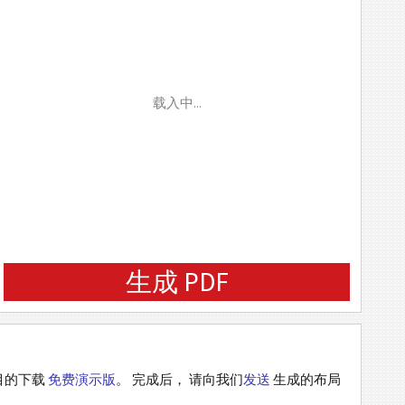
载入中...
生成 PDF
以此目的下载
免费演示版
。 完成后， 请向我们
发送
生成的布局