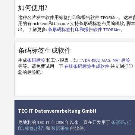
如何使用?
白
白色
这种名片发生软件用标签打印和报告软件 TFORMer。 
用的有 rich text 和 Unicode 支持条形码标签布局编辑软,
水
水果
出。 了解更多:
条形码标签打印和报告软件 TFORMer
。
圣
圣诞节
条码标签生成软件
非
生成
条码标签
和工业报表，如：
VDA 4902
,
AIAG
,
MAT 标签
非洲
等等。请免费试用一下
在线条码标签生成软件
并立刻打印
您的标签吧！
亚
亚洲
自
自定义
TEC-IT Datenverarbeitung GmbH
奥地利的 TEC-IT 自 1996 年以来一直在开发用于
条形码
,
打
印
,
标签
,
报告
和
数据采集
的软件。