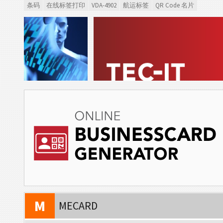
条码
在线标签打印
VDA-4902
航运标签
QR Code 名片
V
VCARD
M
MECARD