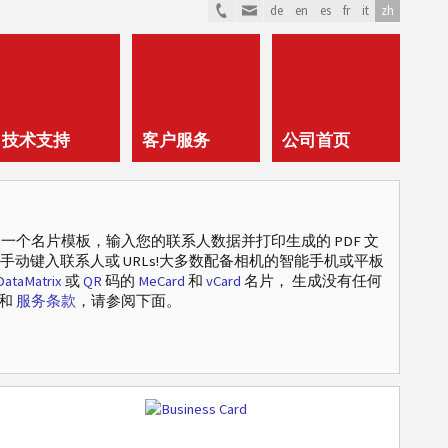
de
en
es
fr
it
zh
技术支持
客户服务
公司首页
的一个名片模板，输入您的联系人数据并打印生成的 PDF 文
手动键入联系人或 URLs!大多数配备相机的智能手机或平板
DataMatrix
或
QR
码的
MeCard
和
vCard
名片， 生成没有任何
息和
服务条款
，请参阅下面。