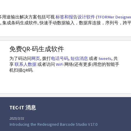
Email
这种多用途输出解决方案包括可视
标签和报告设计软件
(
TFORMer Designe
 脚本, 集成条码生成软件, 快速手动数据输入，数据库连接，序列号，跨平台，直接打印以
免费QR-码生成软件
为了码访问
网页
, 拨打
电话号码
,
短信消息
或者
tweets
, 共
享
联系人数据
或者访问
WiFi
网络(还有更多)用您的智能手
机扫描QR码.
TEC-IT 消息
2025/3/31
Introducing the Redesigned Barcode Studio V17.0