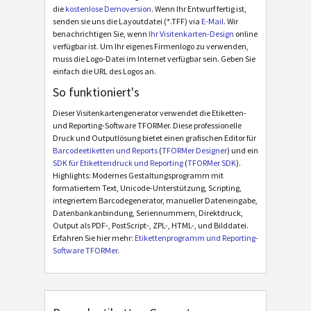
die
kostenlose Demoversion
. Wenn Ihr Entwurf fertig ist,
senden sie uns die Layoutdatei (*.TFF) via
E-Mail
. Wir
benachrichtigen Sie, wenn
Ihr Visitenkarten-Design
online
verfügbar ist. Um Ihr eigenes Firmenlogo zu verwenden,
muss die Logo-Datei im Internet verfügbar sein. Geben Sie
einfach die URL des Logos an.
So funktioniert's
Dieser Visitenkartengenerator verwendet die Etiketten-
und Reporting-Software TFORMer. Diese professionelle
Druck und Outputlösung bietet einen grafischen Editor für
Barcodeetiketten und Reports
(
TFORMer Designer
) und ein
SDK für Etikettendruck und Reporting
(
TFORMer SDK
).
Highlights: Modernes Gestaltungsprogramm mit
formatiertem Text, Unicode-Unterstützung, Scripting,
integriertem Barcodegenerator, manueller Dateneingabe,
Datenbankanbindung, Seriennummern, Direktdruck,
Output als PDF-, PostScript-, ZPL-, HTML-, und Bilddatei.
Erfahren Sie hier mehr:
Etikettenprogramm und Reporting-
Software TFORMer
.