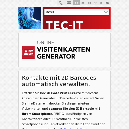
de
en
es
fr
it
zh
Kontakte mit 2D Barcodes
automatisch verwalten!
Erstellen Sie Ihre
2D Code Visitenkarte
mit diesem
kostenlosen Generator für Barcode-Visitenkarten! Geben
Sie Ihre Daten ein, drucken Sie die generierten
Visitenkarten und
scannen Sie den 2D Barcode mit
Ihrem Smartphone
. FERTIG - das Eintippen von
Kontaktdaten oder URLs entfällt! Die meisten
Smartphones und Tablets erkennen die 2D Codes auf den