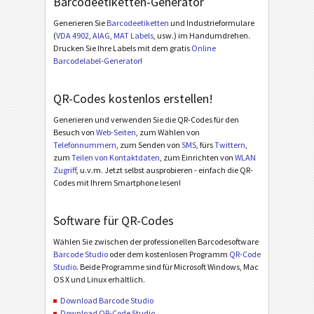
Barcodeetiketten-Generator
Generieren Sie
Barcodeetiketten
und Industrieformulare
(
VDA 4902
,
AIAG
,
MAT Labels
, usw.) im Handumdrehen.
Drucken Sie Ihre Labels mit dem gratis
Online
Barcodelabel-Generator
!
QR-Codes kostenlos erstellen!
Generieren und verwenden Sie die QR-Codes für den
Besuch von
Web-Seiten
, zum Wählen von
Telefonnummern
, zum Senden von
SMS
, fürs
Twittern
,
zum
Teilen von Kontaktdaten
, zum Einrichten von
WLAN
Zugriff
, u.v.m. Jetzt selbst ausprobieren - einfach die QR-
Codes mit Ihrem Smartphone lesen!
Software für QR-Codes
Wählen Sie zwischen der professionellen Barcodesoftware
Barcode Studio
oder dem kostenlosen Programm
QR-Code
Studio
. Beide Programme sind für Microsoft Windows, Mac
OS X und Linux erhältlich.
Download Barcode Studio
Download QR-Code Studio