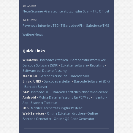
19.02.2025
Neue Scanner-Geräteunterstützung für Scan-IT to Office!
18.11.2024
Revenova integriert TEC-IT Barcode-API in Salesforce-TMS
Weitere News...
Quick Links
Windows
-
Barcodes erstellen
-
Barcodes für Word/Excel
-
Barcode Software (SDK)
-
Etikettensoftware
-
Reporting
-
Software zur Datenerfassung
Mac OS X
-
Barcodes erstellen
-
Barcode SDK
Linux, UNIX
-
Barcodes erstellen
-
Barcode Software (SDK)
-
Barcode Server
SAP
-
Barcode DLL
-
Barcodes erstellen ohne Middleware
Android
-
Mobile Datenerfassung für PC/Mac
-
Inventur-
App
-
Scanner Tastatur
iOS
-
Mobile Datenerfassung für PC/Mac
Web Services
-
Online Etiketten drucken
-
Online
Barcode Generator
-
Online QR-Code Generator