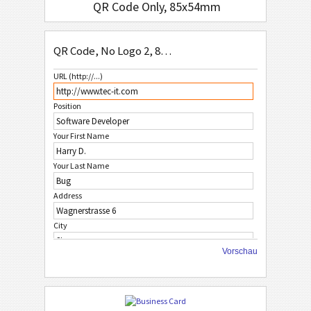
QR Code Only, 85x54mm
QR Code Simple, 85x54mm
QR Code, No Logo 2, 85x54mm
QR Code, No Logo 1, 85x54mm
URL (http://...)
QR Code, No Logo 2, 85x54mm
Position
QR Code, No Logo 3, 85x54mm
Your First Name
W
WHITE
Your Last Name
F
FRUITS
Address
City
C
CHRISTMAS
Vorschau
ZIP Code
A
AFRICAN STYLE
Country
A
ASIAN STYLE