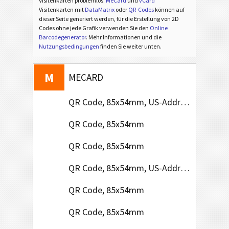
Visitenkarten problemlos.
MeCard
und
vCard
Visitenkarten mit
DataMatrix
oder
QR-Codes
können auf
dieser Seite generiert werden, für die Erstellung von 2D
Codes ohne jede Grafik verwenden Sie den
Online
Barcodegenerator
. Mehr Informationen und die
V
Nutzungsbedingungen
finden Sie weiter unten.
VCARD
M
MECARD
QR Code, 85x54mm, US-Address Format
QR Code, 85x54mm
QR Code, 85x54mm
QR Code, 85x54mm, US-Address Format
QR Code, 85x54mm
QR Code, 85x54mm