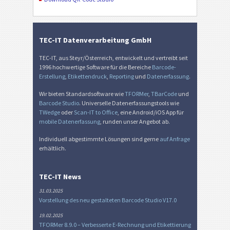
TEC-IT Datenverarbeitung GmbH
TEC-IT, aus Steyr/Österreich, entwickelt und vertreibt seit
1996 hochwertige Software für die Bereiche
Barcode-
Erstellung
,
Etikettendruck
,
Reporting
und
Datenerfassung
.
Wir bieten Standardsoftware wie
TFORMer
,
TBarCode
und
Barcode Studio
. Universelle Datenerfassungstools wie
TWedge
oder
Scan-IT to Office
, eine Android/iOS App für
mobile Datenerfassung
, runden unser Angebot ab.
Individuell abgestimmte Lösungen sind gerne
auf Anfrage
erhältlich.
TEC-IT News
31.03.2025
Vorstellung des neu gestalteten Barcode Studio V17.0
19.02.2025
TFORMer 8.9.0 – Verbesserte E-Rechnung und Etikettierung