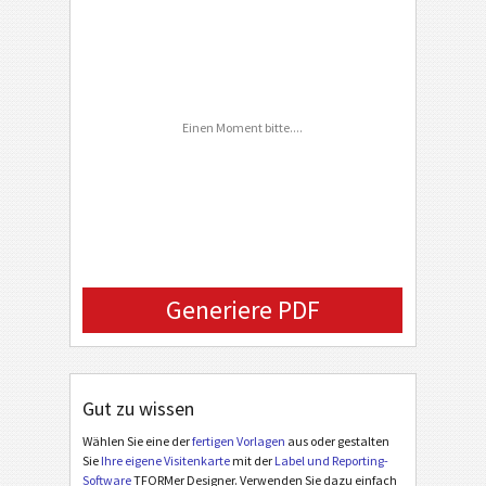
Phone Number
C
CUSTOM
FAX Number
Email
Einen Moment bitte....
Generiere PDF
Gut zu wissen
Wählen Sie eine der
fertigen Vorlagen
aus oder gestalten
Sie
Ihre eigene Visitenkarte
mit der
Label und Reporting-
Software
TFORMer Designer. Verwenden Sie dazu einfach