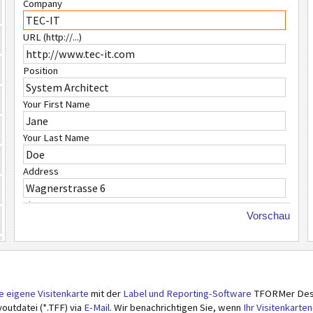
Company
URL (http://...)
Position
Your First Name
Your Last Name
Address
City
Vorschau
ZIP Code
Country
re eigene Visitenkarte
mit der
Label und Reporting-Software
TFORMer Desig
Phone Number
youtdatei (*.TFF) via
E-Mail
. Wir benachrichtigen Sie, wenn
Ihr Visitenkarte