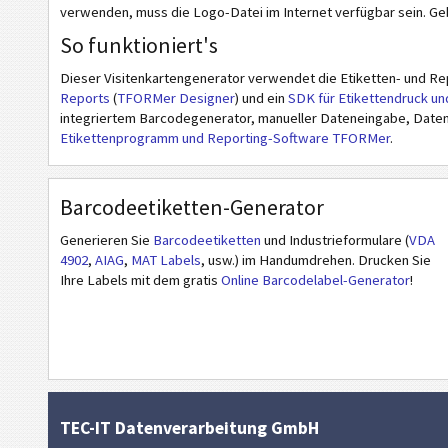
verwenden, muss die Logo-Datei im Internet verfügbar sein. Ge
W
WHITE
So funktioniert's
Dieser Visitenkartengenerator verwendet die Etiketten- und Re
F
FRUITS
Reports
(
TFORMer Designer
) und ein
SDK für Etikettendruck un
integriertem Barcodegenerator, manueller Dateneingabe, Datenb
Etikettenprogramm und Reporting-Software TFORMer
.
C
CHRISTMAS
A
AFRICAN STYLE
Barcodeetiketten-Generator
Generieren Sie
Barcodeetiketten
und Industrieformulare (
VDA
A
ASIAN STYLE
4902
,
AIAG
,
MAT Labels
, usw.) im Handumdrehen. Drucken Sie
Ihre Labels mit dem gratis
Online Barcodelabel-Generator
!
C
CUSTOM
TEC-IT Datenverarbeitung GmbH