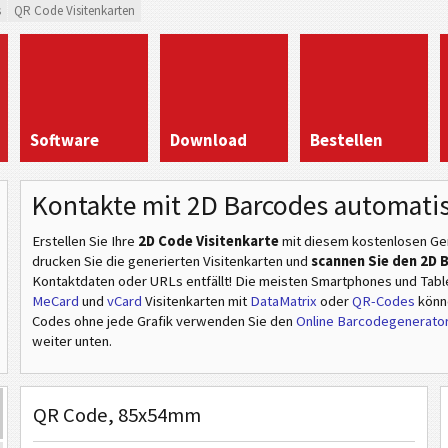
s
QR Code Visitenkarten
Software
Download
Bestellen
Kontakte mit 2D Barcodes automatis
Erstellen Sie Ihre
2D Code Visitenkarte
mit diesem kostenlosen Gen
drucken Sie die generierten Visitenkarten und
scannen Sie den 2D
Kontaktdaten oder URLs entfällt! Die meisten Smartphones und Tabl
MeCard
und
vCard
Visitenkarten mit
DataMatrix
oder
QR-Codes
könne
Codes ohne jede Grafik verwenden Sie den
Online Barcodegenerato
weiter unten.
QR Code, 85x54mm