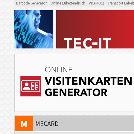
Barcode Generator
Online Etikettendruck
VDA-4902
Transport Label
V
VCARD
M
MECARD