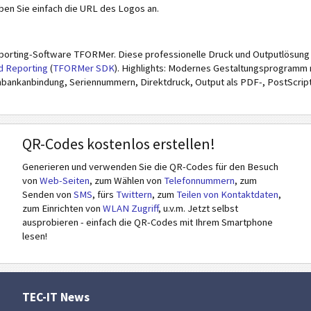
ben Sie einfach die URL des Logos an.
FAX Number
porting-Software TFORMer. Diese professionelle Druck und Outputlösung b
Email
d Reporting
(
TFORMer SDK
). Highlights: Modernes Gestaltungsprogramm m
ankanbindung, Seriennummern, Direktdruck, Output als PDF-, PostScript-,
Company Logo (URL)
QR-Codes kostenlos erstellen!
Generieren und verwenden Sie die QR-Codes für den Besuch
von
Web-Seiten
, zum Wählen von
Telefonnummern
, zum
Senden von
SMS
, fürs
Twittern
, zum
Teilen von Kontaktdaten
,
zum Einrichten von
WLAN Zugriff
, u.v.m. Jetzt selbst
ausprobieren - einfach die QR-Codes mit Ihrem Smartphone
lesen!
TEC-IT News