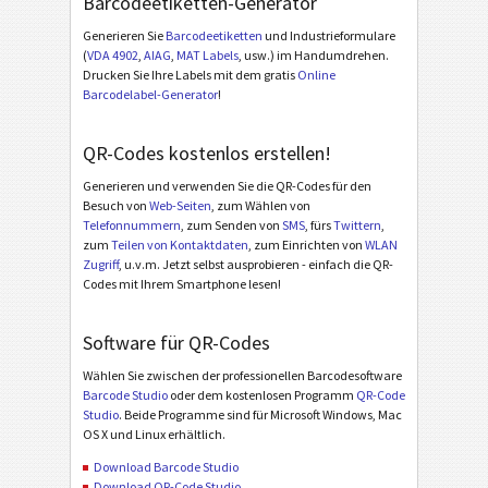
Barcodeetiketten-Generator
Generieren Sie
Barcodeetiketten
und Industrieformulare
(
VDA 4902
,
AIAG
,
MAT Labels
, usw.) im Handumdrehen.
Drucken Sie Ihre Labels mit dem gratis
Online
Barcodelabel-Generator
!
QR-Codes kostenlos erstellen!
Generieren und verwenden Sie die QR-Codes für den
Besuch von
Web-Seiten
, zum Wählen von
Telefonnummern
, zum Senden von
SMS
, fürs
Twittern
,
zum
Teilen von Kontaktdaten
, zum Einrichten von
WLAN
Zugriff
, u.v.m. Jetzt selbst ausprobieren - einfach die QR-
Codes mit Ihrem Smartphone lesen!
Software für QR-Codes
Wählen Sie zwischen der professionellen Barcodesoftware
Barcode Studio
oder dem kostenlosen Programm
QR-Code
Studio
. Beide Programme sind für Microsoft Windows, Mac
OS X und Linux erhältlich.
Download Barcode Studio
Download QR-Code Studio