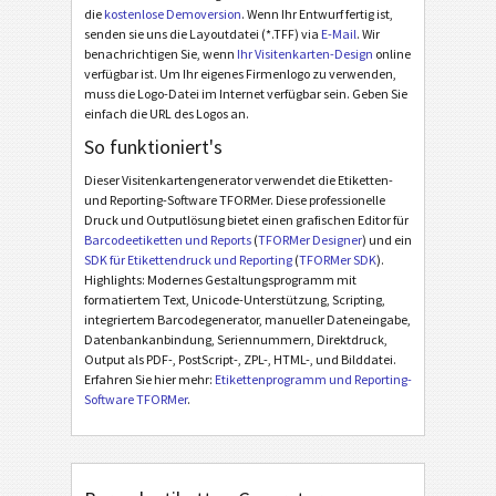
die
kostenlose Demoversion
. Wenn Ihr Entwurf fertig ist,
senden sie uns die Layoutdatei (*.TFF) via
E-Mail
. Wir
benachrichtigen Sie, wenn
Ihr Visitenkarten-Design
online
verfügbar ist. Um Ihr eigenes Firmenlogo zu verwenden,
muss die Logo-Datei im Internet verfügbar sein. Geben Sie
einfach die URL des Logos an.
So funktioniert's
Dieser Visitenkartengenerator verwendet die Etiketten-
und Reporting-Software TFORMer. Diese professionelle
Druck und Outputlösung bietet einen grafischen Editor für
Barcodeetiketten und Reports
(
TFORMer Designer
) und ein
SDK für Etikettendruck und Reporting
(
TFORMer SDK
).
Highlights: Modernes Gestaltungsprogramm mit
formatiertem Text, Unicode-Unterstützung, Scripting,
integriertem Barcodegenerator, manueller Dateneingabe,
Datenbankanbindung, Seriennummern, Direktdruck,
Output als PDF-, PostScript-, ZPL-, HTML-, und Bilddatei.
Erfahren Sie hier mehr:
Etikettenprogramm und Reporting-
Software TFORMer
.