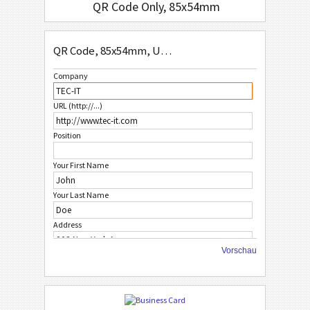
QR Code Only, 85x54mm
QR Code Simple, 85x54mm
QR Code, 85x54mm, US-Address Format
QR Code, No Logo 1, 85x54mm
Company
QR Code, No Logo 2, 85x54mm
URL (http://...)
QR Code, No Logo 3, 85x54mm
Position
W
WHITE
Your First Name
F
FRUITS
Your Last Name
Address
C
CHRISTMAS
Vorschau
State
A
AFRICAN STYLE
City
A
ASIAN STYLE