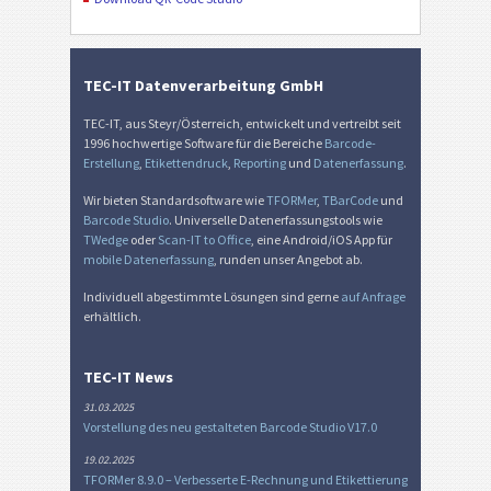
TEC-IT Datenverarbeitung GmbH
TEC-IT, aus Steyr/Österreich, entwickelt und vertreibt seit
1996 hochwertige Software für die Bereiche
Barcode-
Erstellung
,
Etikettendruck
,
Reporting
und
Datenerfassung
.
Wir bieten Standardsoftware wie
TFORMer
,
TBarCode
und
Barcode Studio
. Universelle Datenerfassungstools wie
TWedge
oder
Scan-IT to Office
, eine Android/iOS App für
mobile Datenerfassung
, runden unser Angebot ab.
Individuell abgestimmte Lösungen sind gerne
auf Anfrage
erhältlich.
TEC-IT News
31.03.2025
Vorstellung des neu gestalteten Barcode Studio V17.0
19.02.2025
TFORMer 8.9.0 – Verbesserte E-Rechnung und Etikettierung