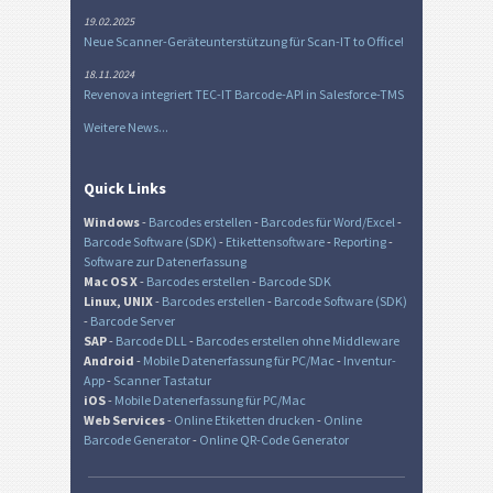
19.02.2025
Neue Scanner-Geräteunterstützung für Scan-IT to Office!
18.11.2024
Revenova integriert TEC-IT Barcode-API in Salesforce-TMS
Weitere News...
Quick Links
Windows
-
Barcodes erstellen
-
Barcodes für Word/Excel
-
Barcode Software (SDK)
-
Etikettensoftware
-
Reporting
-
Software zur Datenerfassung
Mac OS X
-
Barcodes erstellen
-
Barcode SDK
Linux, UNIX
-
Barcodes erstellen
-
Barcode Software (SDK)
-
Barcode Server
SAP
-
Barcode DLL
-
Barcodes erstellen ohne Middleware
Android
-
Mobile Datenerfassung für PC/Mac
-
Inventur-
App
-
Scanner Tastatur
iOS
-
Mobile Datenerfassung für PC/Mac
Web Services
-
Online Etiketten drucken
-
Online
Barcode Generator
-
Online QR-Code Generator