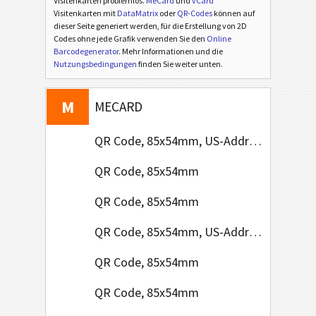
Visitenkarten problemlos.
MeCard
und
vCard
Visitenkarten mit
DataMatrix
oder
QR-Codes
können auf
dieser Seite generiert werden, für die Erstellung von 2D
Codes ohne jede Grafik verwenden Sie den
Online
Barcodegenerator
. Mehr Informationen und die
V
Nutzungsbedingungen
finden Sie weiter unten.
VCARD
M
MECARD
QR Code, 85x54mm, US-Address Format
QR Code, 85x54mm
QR Code, 85x54mm
QR Code, 85x54mm, US-Address Format
QR Code, 85x54mm
QR Code, 85x54mm