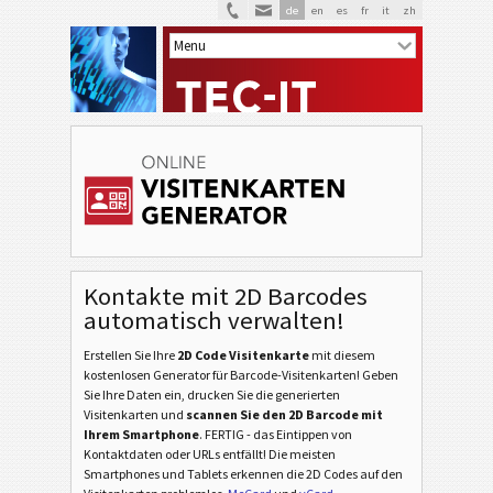
de
en
es
fr
it
zh
Kontakte mit 2D Barcodes
automatisch verwalten!
Erstellen Sie Ihre
2D Code Visitenkarte
mit diesem
kostenlosen Generator für Barcode-Visitenkarten! Geben
Sie Ihre Daten ein, drucken Sie die generierten
Visitenkarten und
scannen Sie den 2D Barcode mit
Ihrem Smartphone
. FERTIG - das Eintippen von
Kontaktdaten oder URLs entfällt! Die meisten
Smartphones und Tablets erkennen die 2D Codes auf den