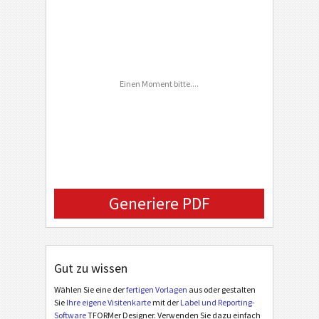
ZIP Code
C
CUSTOM
Country
Phone Number
Einen Moment bitte....
FAX Number
Email
Company Logo (URL)
Generiere PDF
Gut zu wissen
Wählen Sie eine der
fertigen Vorlagen
aus oder gestalten
Sie
Ihre eigene Visitenkarte
mit der
Label und Reporting-
Software
TFORMer Designer. Verwenden Sie dazu einfach