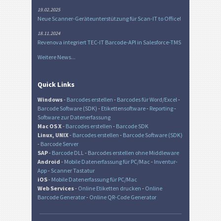
19.02.2025
Neue Scanner-Geräteunterstützung für Scan-IT to Office!
18.11.2024
Revenova integriert TEC-IT Barcode-API in Salesforce-TMS
Weitere News...
Quick Links
Windows
-
Barcodes erstellen
-
Barcodes für Word/Excel
-
Barcode Software (SDK)
-
Etikettensoftware
-
Reporting
-
Software zur Datenerfassung
Mac OS X
-
Barcodes erstellen
-
Barcode SDK
Linux, UNIX
-
Barcodes erstellen
-
Barcode Software (SDK)
-
Barcode Server
SAP
-
Barcode DLL
-
Barcodes erstellen ohne Middleware
Android
-
Mobile Datenerfassung für PC/Mac
-
Inventur-
App
-
Scanner Tastatur
iOS
-
Mobile Datenerfassung für PC/Mac
Web Services
-
Online Etiketten drucken
-
Online
Barcode Generator
-
Online QR-Code Generator