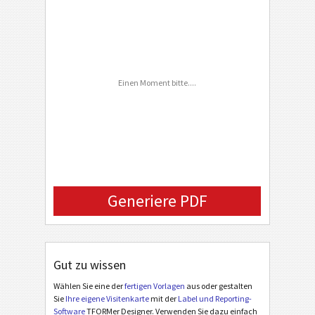
ZIP Code
Country
Phone Number
Einen Moment bitte....
Email
Background (URL)
Generiere PDF
Gut zu wissen
Wählen Sie eine der
fertigen Vorlagen
aus oder gestalten
Sie
Ihre eigene Visitenkarte
mit der
Label und Reporting-
Software
TFORMer Designer. Verwenden Sie dazu einfach