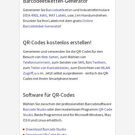
Barcodeetiketten-Generator
Generieren Sie
Barcodeetiketten
und Industrieformulare
(
VDA 4902
,
AIAG
,
MAT Labels
, usw.) im Handumdrehen.
Drucken Sie Ihre Labels mit dem gratis
Online
Barcodelabel-Generator
!
QR-Codes kostenlos erstellen!
Generieren und verwenden Sie die QR-Codes für den
Besuch von
Web-Seiten
, zum Wählen von
Telefonnummern
, zum Senden von
SMS
, fürs
Twittern
,
zum
Teilen von Kontaktdaten
, zum Einrichten von
WLAN
Zugriff
, u.v.m. Jetzt selbst ausprobieren - einfach die QR-
Codes mit Ihrem Smartphone lesen!
Software für QR-Codes
Wählen Sie zwischen der professionellen Barcodesoftware
Barcode Studio
oder dem kostenlosen Programm
QR-Code
Studio
. Beide Programme sind für Microsoft Windows, Mac
OS X und Linux erhältlich.
Download Barcode Studio
Download QR-Code Studio