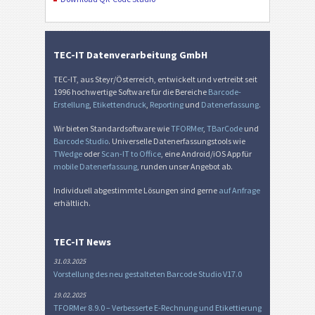
TEC-IT Datenverarbeitung GmbH
TEC-IT, aus Steyr/Österreich, entwickelt und vertreibt seit
1996 hochwertige Software für die Bereiche
Barcode-
Erstellung
,
Etikettendruck
,
Reporting
und
Datenerfassung
.
Wir bieten Standardsoftware wie
TFORMer
,
TBarCode
und
Barcode Studio
. Universelle Datenerfassungstools wie
TWedge
oder
Scan-IT to Office
, eine Android/iOS App für
mobile Datenerfassung
, runden unser Angebot ab.
Individuell abgestimmte Lösungen sind gerne
auf Anfrage
erhältlich.
TEC-IT News
31.03.2025
Vorstellung des neu gestalteten Barcode Studio V17.0
19.02.2025
TFORMer 8.9.0 – Verbesserte E-Rechnung und Etikettierung