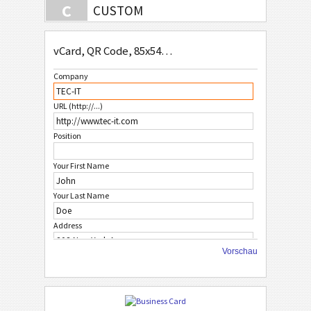
C
CUSTOM
vCard, QR Code, 85x54mm
Company
URL (http://...)
Position
Your First Name
Your Last Name
Address
Vorschau
State
City