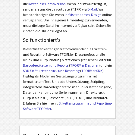
die
kostenlose Demoversion
. Wenn Ihr Entwurf fertig ist,
senden sie uns die Layoutdatei (*.TFF) via
E-Mail
. Wir
benachrichtigen Sie, wenn
Ihr Visitenkarten-Design
online
verfügbar ist. Um Ihr eigenes Firmenlogo zu verwenden,
muss die Logo-Datei im Internet verfügbar sein. Geben Sie
einfach die URL des Logos an.
So funktioniert's
Dieser Visitenkartengenerator verwendet die Etiketten-
und Reporting-Software TFORMer. Diese professionelle
Druck und Outputlösung bietet einen grafischen Editor für
Barcodeetiketten und Reports
(
TFORMer Designer
) und ein
SDK für Etikettendruck und Reporting
(
TFORMer SDK
).
Highlights: Modernes Gestaltungsprogramm mit
formatiertem Text, Unicode-Unterstützung, Scripting,
integriertem Barcodegenerator, manueller Dateneingabe,
Datenbankanbindung, Seriennummern, Direktdruck,
Output als PDF-, PostScript-, ZPL-, HTML-, und Bilddatei.
Erfahren Sie hier mehr:
Etikettenprogramm und Reporting-
Software TFORMer
.