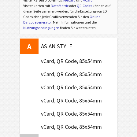
Visitenkarten problemlos.
MeCard
und
vCard
Visitenkarten mit
DataMatrix
oder
QR-Codes
können auf
C
dieser Seite generiert werden, für die Erstellung von 2D
CHRISTMAS
Codes ohne jede Grafik verwenden Sie den
Online
Barcodegenerator
. Mehr Informationen und die
A
Nutzungsbedingungen
finden Sie weiter unten.
AFRICAN STYLE
A
ASIAN STYLE
vCard, QR Code, 85x54mm
vCard, QR Code, 85x54mm
vCard, QR Code, 85x54mm
vCard, QR Code, 85x54mm
vCard, QR Code, 85x54mm
vCard, QR Code, 85x54mm