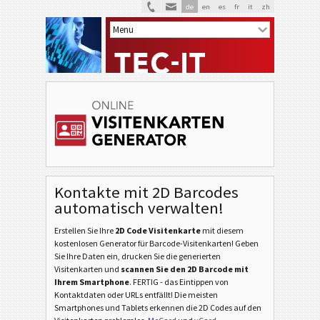
de
en
es
fr
it
zh
Kontakte mit 2D Barcodes
V
VCARD
automatisch verwalten!
M
Erstellen Sie Ihre
2D Code Visitenkarte
mit diesem
MECARD
kostenlosen Generator für Barcode-Visitenkarten! Geben
Sie Ihre Daten ein, drucken Sie die generierten
W
Visitenkarten und
scannen Sie den 2D Barcode mit
WHITE
Ihrem Smartphone
. FERTIG - das Eintippen von
Kontaktdaten oder URLs entfällt! Die meisten
F
Smartphones und Tablets erkennen die 2D Codes auf den
FRUITS