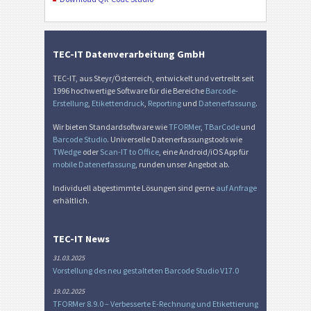
TEC-IT Datenverarbeitung GmbH
TEC-IT, aus Steyr/Österreich, entwickelt und vertreibt seit
1996 hochwertige Software für die Bereiche
Barcode-
Erstellung
,
Etikettendruck
,
Reporting
und
Datenerfassung
.
Wir bieten Standardsoftware wie
TFORMer
,
TBarCode
und
Barcode Studio
. Universelle Datenerfassungstools wie
TWedge
oder
Scan-IT to Office
, eine Android/iOS App für
mobile Datenerfassung
, runden unser Angebot ab.
Individuell abgestimmte Lösungen sind gerne
auf Anfrage
erhältlich.
TEC-IT News
31.03.2025
Vorstellung des neu gestalteten Barcode Studio V17.0
19.02.2025
TFORMer 8.9.0 – Verbesserte E-Rechnung und Etikettierung