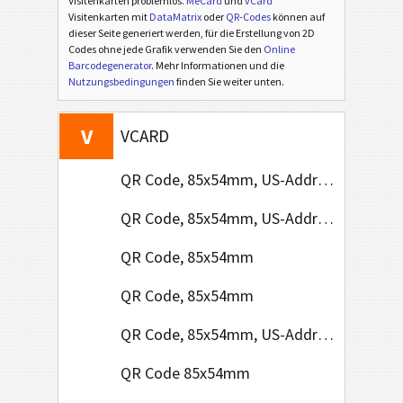
Visitenkarten problemlos.
MeCard
und
vCard
Visitenkarten mit
DataMatrix
oder
QR-Codes
können auf
dieser Seite generiert werden, für die Erstellung von 2D
Codes ohne jede Grafik verwenden Sie den
Online
Barcodegenerator
. Mehr Informationen und die
Nutzungsbedingungen
finden Sie weiter unten.
V
VCARD
QR Code, 85x54mm, US-Address Format
QR Code, 85x54mm, US-Address Format
QR Code, 85x54mm
QR Code, 85x54mm
QR Code, 85x54mm, US-Address Format
QR Code 85x54mm