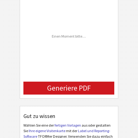
City
C
CUSTOM
ZIP Code
Country
Einen Moment bitte....
Phone Number
FAX Number
Email
Company Logo (URL)
Generiere PDF
Gut zu wissen
Wählen Sie eine der
fertigen Vorlagen
aus oder gestalten
Sie
Ihre eigene Visitenkarte
mit der
Label und Reporting-
Software
TFORMer Designer. Verwenden Sie dazu einfach