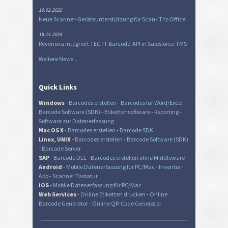
19.02.2025
Neue Scanner-Geräteunterstützung für Scan-IT to Office!
18.11.2024
Revenova integriert TEC-IT Barcode-API in Salesforce-TMS
Weitere News...
Quick Links
Windows
-
Barcodes erstellen
-
Barcodes für Word/Excel
-
Barcode Software (SDK)
-
Etikettensoftware
-
Reporting
-
Software zur Datenerfassung
Mac OS X
-
Barcodes erstellen
-
Barcode SDK
Linux, UNIX
-
Barcodes erstellen
-
Barcode Software (SDK)
-
Barcode Server
SAP
-
Barcode DLL
-
Barcodes erstellen ohne Middleware
Android
-
Mobile Datenerfassung für PC/Mac
-
Inventur-
App
-
Scanner Tastatur
iOS
-
Mobile Datenerfassung für PC/Mac
Web Services
-
Online Etiketten drucken
-
Online
Barcode Generator
-
Online QR-Code Generator