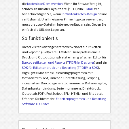
die
kostenlose Demoversion
. Wenn Ihr Entwurf fertig ist,
senden sie uns die Layoutdatei (*.TFF) via
E-Mail
. Wir
benachrichtigen Sie, wenn
Ihr Visitenkarten-Design
online
verfügbar ist. Um Ihr eigenes Firmenlogo zu verwenden,
muss die Logo-Datei im Internet verfügbar sein. Geben Sie
einfach die URL des Logos an.
So funktioniert's
Dieser Visitenkartengenerator verwendet die Etiketten-
und Reporting-Software TFORMer. Diese professionelle
Druck und Outputlösung bietet einen grafischen Editor für
Barcodeetiketten und Reports
(
TFORMer Designer
) und ein
SDK für Etikettendruck und Reporting
(
TFORMer SDK
).
Highlights: Modernes Gestaltungsprogramm mit
formatiertem Text, Unicode-Unterstützung, Scripting,
integriertem Barcodegenerator, manueller Dateneingabe,
Datenbankanbindung, Seriennummern, Direktdruck,
Output als PDF-, PostScript-, ZPL-, HTML-, und Bilddatei.
Erfahren Sie hier mehr:
Etikettenprogramm und Reporting-
Software TFORMer
.