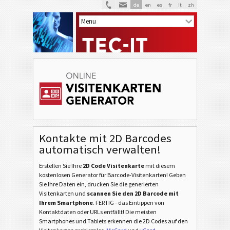
de
en
es
fr
it
zh
Kontakte mit 2D Barcodes
automatisch verwalten!
Erstellen Sie Ihre
2D Code Visitenkarte
mit diesem
kostenlosen Generator für Barcode-Visitenkarten! Geben
Sie Ihre Daten ein, drucken Sie die generierten
Visitenkarten und
scannen Sie den 2D Barcode mit
Ihrem Smartphone
. FERTIG - das Eintippen von
Kontaktdaten oder URLs entfällt! Die meisten
Smartphones und Tablets erkennen die 2D Codes auf den