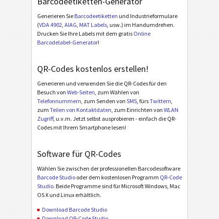
Barcodeetiketten-Generator
Generieren Sie
Barcodeetiketten
und Industrieformulare
(
VDA 4902
,
AIAG
,
MAT Labels
, usw.) im Handumdrehen.
Drucken Sie Ihre Labels mit dem gratis
Online
Barcodelabel-Generator
!
QR-Codes kostenlos erstellen!
Generieren und verwenden Sie die QR-Codes für den
Besuch von
Web-Seiten
, zum Wählen von
Telefonnummern
, zum Senden von
SMS
, fürs
Twittern
,
zum
Teilen von Kontaktdaten
, zum Einrichten von
WLAN
Zugriff
, u.v.m. Jetzt selbst ausprobieren - einfach die QR-
Codes mit Ihrem Smartphone lesen!
Software für QR-Codes
Wählen Sie zwischen der professionellen Barcodesoftware
Barcode Studio
oder dem kostenlosen Programm
QR-Code
Studio
. Beide Programme sind für Microsoft Windows, Mac
OS X und Linux erhältlich.
Download Barcode Studio
Download QR-Code Studio