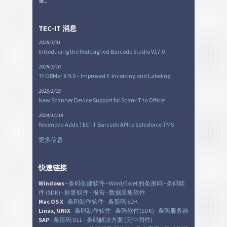
量。
TEC-IT 消息
2025/3/31
Introducing the Redesigned Barcode Studio V17.0
2025/3/10
TFORMer 8.9.0 – Improved E-Invoicing and Labeling
2025/2/19
New Scanner Device Support for Scan-IT to Office!
2024/11/19
Revenova Adds TEC-IT Barcode API to Salesforce TMS
更多信息
快速链接
Windows
-
条码创建软件
-
Word/Excel 的条形码
-
条码软
件 (SDK)
-
标签软件
-
报告
-
数据采集软件
Mac OS X
-
条码制作软件
-
条形码 SDK
Linux, UNIX
-
条码制作软件
-
条码软件(SDK)
-
条码服务器
SAP
-
条形码 DLL
-
条码解决方案 (无中间件)