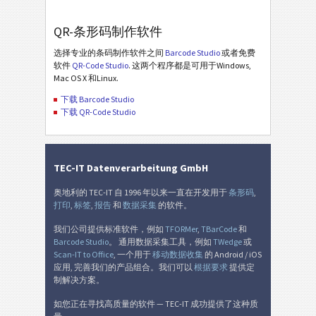
QR-条形码制作软件
选择专业的条码制作软件之间
Barcode Studio
或者免费
软件
QR-Code Studio
. 这两个程序都是可用于Windows,
Mac OS X 和Linux.
下载 Barcode Studio
下载 QR-Code Studio
TEC-IT Datenverarbeitung GmbH
奥地利的 TEC-IT 自 1996 年以来一直在开发用于
条形码
,
打印
,
标签
,
报告
和
数据采集
的软件。
我们公司提供标准软件，例如
TFORMer
,
TBarCode
和
Barcode Studio
。 通用数据采集工具，例如
TWedge
或
Scan-IT to Office
, 一个用于
移动数据收集
的 Android / iOS
应用, 完善我们的产品组合。我们可以
根据要求
提供定
制解决方案。
如您正在寻找高质量的软件 — TEC-IT 成功提供了这种质