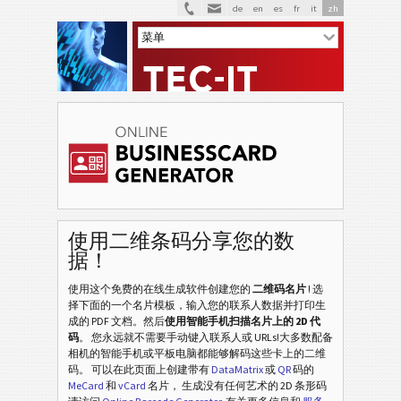
de
en
es
fr
it
zh
使用二维条码分享您的数
据！
使用这个免费的在线生成软件创建您的
二维码名片
! 选
择下面的一个名片模板，输入您的联系人数据并打印生
成的 PDF 文档。然后
使用智能手机扫描名片上的 2D 代
码
。 您永远就不需要手动键入联系人或 URLs!大多数配备
相机的智能手机或平板电脑都能够解码这些卡上的二维
码。 可以在此页面上创建带有
DataMatrix
或
QR
码的
MeCard
和
vCard
名片， 生成没有任何艺术的 2D 条形码