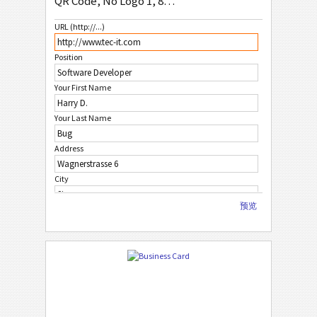
QR Code, No Logo 1, 85x54mm
QR Code, No Logo 1, 85x54mm
URL (http://...)
QR Code, No Logo 2, 85x54mm
Position
QR Code, No Logo 3, 85x54mm
Your First Name
白
白色
Your Last Name
水
水果
Address
City
圣
圣诞节
预览
ZIP Code
非
非洲
Country
亚
亚洲
Phone Number
自
自定义
FAX Number