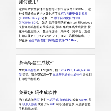
如何使用?
这种名片发生软件用标签打印和报告软件 TFORMer。 这
种多用途输出解决方案包括可视
标签和报告设计软件
(
TFORMer Designer
) 和一个
用于自动化目的SDK
(
TFORMer SDK
)。 强调: 易于使用的有 rich text 和 Unicode
支持条形码标签布局编辑软, 脚本, 集成条码生成软件, 快
速手动数据输入，数据库连接，序列号，跨平台，直接
打印以及 PDF-, PostScript-, ZPL-, HTML-, 和图像输出。 了
解更多:
条形码标签打印和报告软件 TFORMer
。
条码标签生成软件
生成
条码标签
和工业报表，如：
VDA 4902
,
AIAG
,
MAT 标
签
等等。请免费试用一下
在线条码标签生成软件
并立刻
打印您的标签吧！
免费QR-码生成软件
为了码访问
网页
, 拨打
电话号码
,
短信消息
或者
tweets
, 共
享
联系人数据
或者访问
WiFi
网络(还有更多)用您的智能
手机扫描QR码.