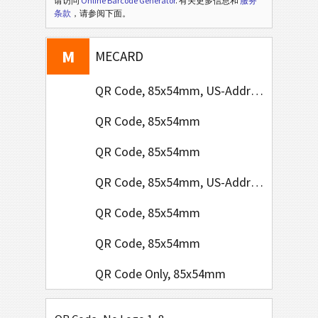
请访问
Online Barcode Generator
. 有关更多信息和
服务
V
条款
，请参阅下面。
VCARD
M
MECARD
QR Code, 85x54mm, US-Address Format
QR Code, 85x54mm
QR Code, 85x54mm
QR Code, 85x54mm, US-Address Format
QR Code, 85x54mm
QR Code, 85x54mm
QR Code Only, 85x54mm
QR Code Simple, 85x54mm