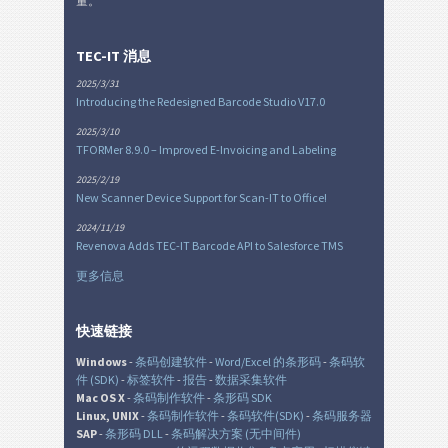
量。
TEC-IT 消息
2025/3/31
Introducing the Redesigned Barcode Studio V17.0
2025/3/10
TFORMer 8.9.0 – Improved E-Invoicing and Labeling
2025/2/19
New Scanner Device Support for Scan-IT to Office!
2024/11/19
Revenova Adds TEC-IT Barcode API to Salesforce TMS
更多信息
快速链接
Windows
-
条码创建软件
-
Word/Excel 的条形码
-
条码软
件 (SDK)
-
标签软件
-
报告
-
数据采集软件
Mac OS X
-
条码制作软件
-
条形码 SDK
Linux, UNIX
-
条码制作软件
-
条码软件(SDK)
-
条码服务器
SAP
-
条形码 DLL
-
条码解决方案 (无中间件)