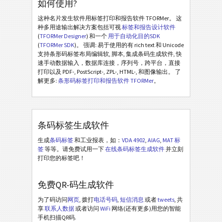
如何使用?
这种名片发生软件用标签打印和报告软件 TFORMer。 这
种多用途输出解决方案包括可视
标签和报告设计软件
(
TFORMer Designer
) 和一个
用于自动化目的SDK
(
TFORMer SDK
)。 强调: 易于使用的有 rich text 和 Unicode
支持条形码标签布局编辑软, 脚本, 集成条码生成软件, 快
速手动数据输入，数据库连接，序列号，跨平台，直接
打印以及 PDF-, PostScript-, ZPL-, HTML-, 和图像输出。 了
解更多:
条形码标签打印和报告软件 TFORMer
。
条码标签生成软件
生成
条码标签
和工业报表，如：
VDA 4902
,
AIAG
,
MAT 标
签
等等。请免费试用一下
在线条码标签生成软件
并立刻
打印您的标签吧！
免费QR-码生成软件
为了码访问
网页
, 拨打
电话号码
,
短信消息
或者
tweets
, 共
享
联系人数据
或者访问
WiFi
网络(还有更多)用您的智能
手机扫描QR码.