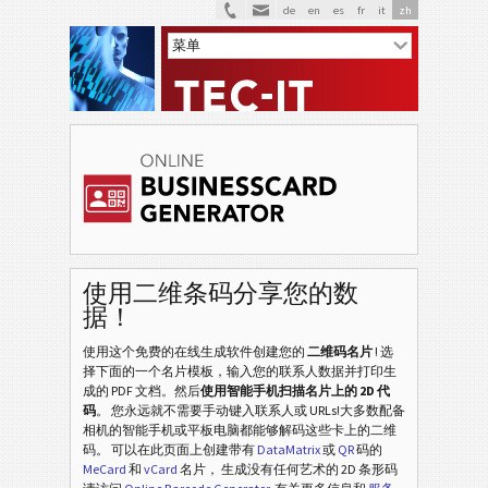
de
en
es
fr
it
zh
V
VCARD
M
MECARD
使用二维条码分享您的数
据！
白
白色
使用这个免费的在线生成软件创建您的
二维码名片
! 选
择下面的一个名片模板，输入您的联系人数据并打印生
水
成的 PDF 文档。然后
使用智能手机扫描名片上的 2D 代
水果
码
。 您永远就不需要手动键入联系人或 URLs!大多数配备
相机的智能手机或平板电脑都能够解码这些卡上的二维
圣
码。 可以在此页面上创建带有
DataMatrix
或
QR
码的
圣诞节
MeCard
和
vCard
名片， 生成没有任何艺术的 2D 条形码