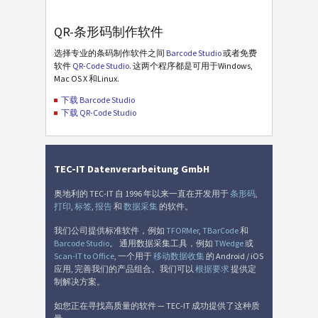
QR-条形码制作软件
选择专业的条码制作软件之间
Barcode Studio
或者免费
软件
QR-Code Studio
. 这两个程序都是可用于Windows,
Mac OS X 和Linux.
下载 Barcode Studio
下载 QR-Code Studio
TEC-IT Datenverarbeitung GmbH
奥地利的 TEC-IT 自 1996 年以来一直在开发用于
条形码
,
打印
,
标签
,
报告
和
数据采集
的软件。
我们公司提供标准软件，例如
TFORMer
,
TBarCode
和
Barcode Studio
。 通用数据采集工具，例如
TWedge
或
Scan-IT to Office
, 一个用于
移动数据收集
的 Android / iOS
应用, 完善我们的产品组合。我们可以
根据要求
提供定
制解决方案。
如您正在寻找高质量的软件 — TEC-IT 成功提供了这种质