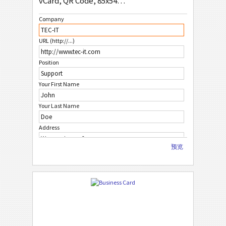
vCard, QR Code, 85x54mm
Company
URL (http://...)
Position
Your First Name
Your Last Name
Address
预览
City
ZIP Code
Country
Phone Number