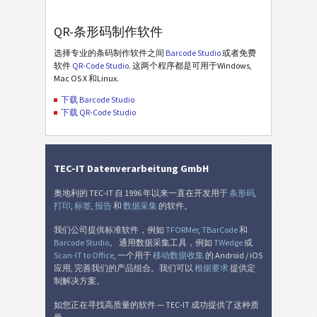
QR-条形码制作软件
选择专业的条码制作软件之间
Barcode Studio
或者免费
软件
QR-Code Studio
. 这两个程序都是可用于Windows,
Mac OS X 和Linux.
下载 Barcode Studio
下载 QR-Code Studio
TEC-IT Datenverarbeitung GmbH
奥地利的 TEC-IT 自 1996 年以来一直在开发用于
条形码
,
打印
,
标签
,
报告
和
数据采集
的软件。
我们公司提供标准软件，例如
TFORMer
,
TBarCode
和
Barcode Studio
。 通用数据采集工具，例如
TWedge
或
Scan-IT to Office
, 一个用于
移动数据收集
的 Android / iOS
应用, 完善我们的产品组合。我们可以
根据要求
提供定
制解决方案。
如您正在寻找高质量的软件 — TEC-IT 成功提供了这种质