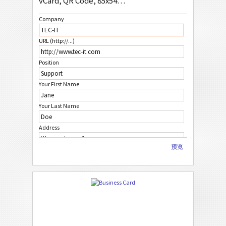
vCard, QR Code, 85x54mm
亚
亚洲
Company
自
自定义
URL (http://...)
Position
Your First Name
Your Last Name
Address
预览
City
ZIP Code
Country
Phone Number