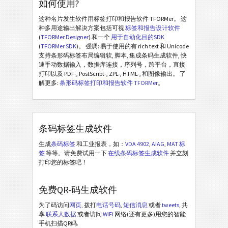
如何使用?
这种名片发生软件用标签打印和报告软件 TFORMer。 这
种多用途输出解决方案包括可视
标签和报告设计软件
(
TFORMer Designer
) 和一个
用于自动化目的SDK
(
TFORMer SDK
)。 强调: 易于使用的有 rich text 和 Unicode
支持条形码标签布局编辑软, 脚本, 集成条码生成软件, 快
速手动数据输入，数据库连接，序列号，跨平台，直接
打印以及 PDF-, PostScript-, ZPL-, HTML-, 和图像输出。 了
解更多:
条形码标签打印和报告软件 TFORMer
。
条码标签生成软件
生成
条码标签
和工业报表，如：
VDA 4902
,
AIAG
,
MAT 标
签
等等。请免费试用一下
在线条码标签生成软件
并立刻
打印您的标签吧！
免费QR-码生成软件
为了码访问
网页
, 拨打
电话号码
,
短信消息
或者
tweets
, 共
享
联系人数据
或者访问
WiFi
网络(还有更多)用您的智能
手机扫描QR码.