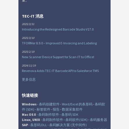
量。
TEC-IT 消息
2025/3/31
Introducing the Redesigned Barcode Studio V17.0
2025/3/10
TFORMer 8.9.0 – Improved E-Invoicing and Labeling
2025/2/19
New Scanner Device Support for Scan-IT to Office!
2024/11/19
Revenova Adds TEC-IT Barcode API to Salesforce TMS
更多信息
快速链接
Windows
-
条码创建软件
-
Word/Excel 的条形码
-
条码软
件 (SDK)
-
标签软件
-
报告
-
数据采集软件
Mac OS X
-
条码制作软件
-
条形码 SDK
Linux, UNIX
-
条码制作软件
-
条码软件(SDK)
-
条码服务器
SAP
-
条形码 DLL
-
条码解决方案 (无中间件)