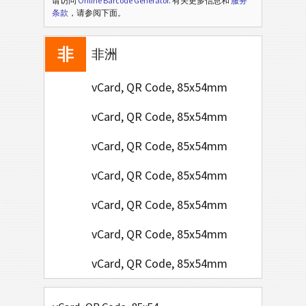
请访问
Online Barcode Generator
. 有关更多信息和
服务
圣
条款
，请参阅下面。
圣诞节
非
非洲
vCard, QR Code, 85x54mm
vCard, QR Code, 85x54mm
vCard, QR Code, 85x54mm
vCard, QR Code, 85x54mm
vCard, QR Code, 85x54mm
vCard, QR Code, 85x54mm
vCard, QR Code, 85x54mm
vCard, QR Code, 85x54mm