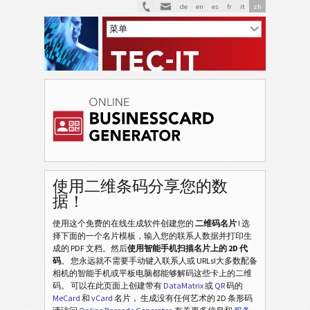
de
en
es
fr
it
zh
V
VCARD
使用二维条码分享您的数
据！
M
MECARD
使用这个免费的在线生成软件创建您的
二维码名片
! 选
择下面的一个名片模板，输入您的联系人数据并打印生
白
成的 PDF 文档。然后
使用智能手机扫描名片上的 2D 代
白色
码
。 您永远就不需要手动键入联系人或 URLs!大多数配备
相机的智能手机或平板电脑都能够解码这些卡上的二维
水
码。 可以在此页面上创建带有
DataMatrix
或
QR
码的
水果
MeCard
和
vCard
名片， 生成没有任何艺术的 2D 条形码