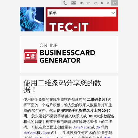
de
en
es
fr
it
zh
V
VCARD
M
MECARD
白
白色
使用二维条码分享您的数
据！
水
水果
使用这个免费的在线生成软件创建您的
二维码名片
! 选
择下面的一个名片模板，输入您的联系人数据并打印生
圣
成的 PDF 文档。然后
使用智能手机扫描名片上的 2D 代
圣诞节
码
。 您永远就不需要手动键入联系人或 URLs!大多数配备
相机的智能手机或平板电脑都能够解码这些卡上的二维
非
码。 可以在此页面上创建带有
DataMatrix
或
QR
码的
非洲
MeCard
和
vCard
名片， 生成没有任何艺术的 2D 条形码