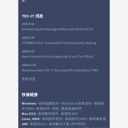
量。
TEC-IT 消息
2025/3/31
Introducing the Redesigned Barcode Studio V17.0
2025/3/10
TFORMer 8.9.0 – Improved E-Invoicing and Labeling
2025/2/19
New Scanner Device Support for Scan-IT to Office!
2024/11/19
Revenova Adds TEC-IT Barcode API to Salesforce TMS
更多信息
快速链接
Windows
-
条码创建软件
-
Word/Excel 的条形码
-
条码软
件 (SDK)
-
标签软件
-
报告
-
数据采集软件
Mac OS X
-
条码制作软件
-
条形码 SDK
Linux, UNIX
-
条码制作软件
-
条码软件(SDK)
-
条码服务器
SAP
-
条形码 DLL
-
条码解决方案 (无中间件)