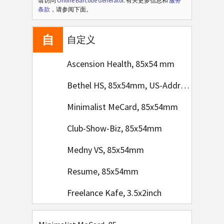
请访问
Online Barcode Generator
. 有关更多信息和
服务
亚
条款
，请参阅下面。
亚洲
自
自定义
Ascension Health, 85x54 mm
Bethel HS, 85x54mm, US-Address Format
Minimalist MeCard, 85x54mm
Club-Show-Biz, 85x54mm
Medny VS, 85x54mm
Resume, 85x54mm
Freelance Kafe, 3.5x2inch