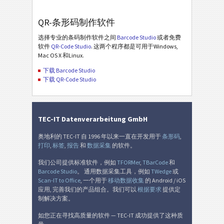
QR-条形码制作软件
选择专业的条码制作软件之间
Barcode Studio
或者免费
软件
QR-Code Studio
. 这两个程序都是可用于Windows,
Mac OS X 和Linux.
下载 Barcode Studio
下载 QR-Code Studio
TEC-IT Datenverarbeitung GmbH
奥地利的 TEC-IT 自 1996 年以来一直在开发用于
条形码
,
打印
,
标签
,
报告
和
数据采集
的软件。
我们公司提供标准软件，例如
TFORMer
,
TBarCode
和
Barcode Studio
。 通用数据采集工具，例如
TWedge
或
Scan-IT to Office
, 一个用于
移动数据收集
的 Android / iOS
应用, 完善我们的产品组合。我们可以
根据要求
提供定
制解决方案。
如您正在寻找高质量的软件 — TEC-IT 成功提供了这种质