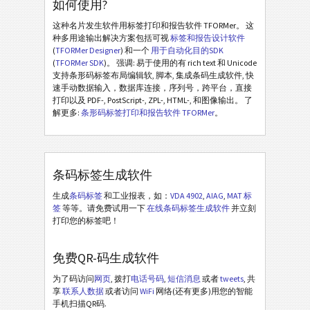
如何使用?
这种名片发生软件用标签打印和报告软件 TFORMer。 这
种多用途输出解决方案包括可视
标签和报告设计软件
(
TFORMer Designer
) 和一个
用于自动化目的SDK
(
TFORMer SDK
)。 强调: 易于使用的有 rich text 和 Unicode
支持条形码标签布局编辑软, 脚本, 集成条码生成软件, 快
速手动数据输入，数据库连接，序列号，跨平台，直接
打印以及 PDF-, PostScript-, ZPL-, HTML-, 和图像输出。 了
解更多:
条形码标签打印和报告软件 TFORMer
。
条码标签生成软件
生成
条码标签
和工业报表，如：
VDA 4902
,
AIAG
,
MAT 标
签
等等。请免费试用一下
在线条码标签生成软件
并立刻
打印您的标签吧！
免费QR-码生成软件
为了码访问
网页
, 拨打
电话号码
,
短信消息
或者
tweets
, 共
享
联系人数据
或者访问
WiFi
网络(还有更多)用您的智能
手机扫描QR码.