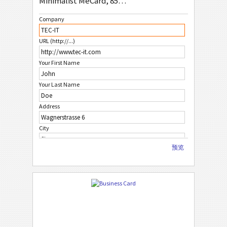
Minimalist MeCard, 85x54mm
Company
URL (http://...)
Your First Name
Your Last Name
Address
City
预览
ZIP Code
Country
Phone Number
Email