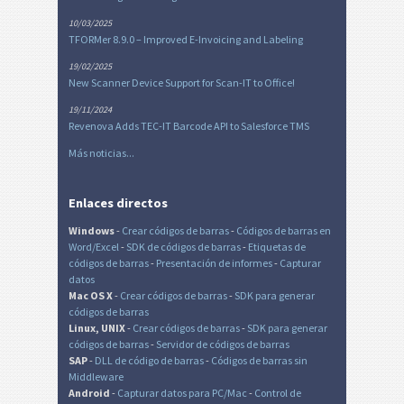
10/03/2025
TFORMer 8.9.0 – Improved E-Invoicing and Labeling
19/02/2025
New Scanner Device Support for Scan-IT to Office!
19/11/2024
Revenova Adds TEC-IT Barcode API to Salesforce TMS
Más noticias...
Enlaces directos
Windows
-
Crear códigos de barras
-
Códigos de barras en
Word/Excel
-
SDK de códigos de barras
-
Etiquetas de
códigos de barras
-
Presentación de informes
-
Capturar
datos
Mac OS X
-
Crear códigos de barras
-
SDK para generar
códigos de barras
Linux, UNIX
-
Crear códigos de barras
-
SDK para generar
códigos de barras
-
Servidor de códigos de barras
SAP
-
DLL de código de barras
-
Códigos de barras sin
Middleware
Android
-
Capturar datos para PC/Mac
-
Control de