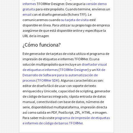
informes
TFORMer Designer. Descargue la
versión demo
gratuita
para este propósito. Cuando termine, envíenos un
email
con el diseño generado (fichero TFF). Le
comunicaremos cuando
su tarjeta de visita
esté
disponible en línea. Para utilizar su propio logo de empresa
asegúrese de que está disponible online y especifique la
URL de la imagen
¿Cómo funciona?
Este generador de tarjetas de visita utiliza el programa de
impresión de etiquetas e informes TFORMer. Es una
solución multipropósito que incluye un
diseñador visual
de etiquetas e informes
(
TFORMer Designer
) y un
Kit de
Desarrollo de Software para la automatización de
procesos
(
TFORMer SDK
). Algunas características son:
editor de diseño fácil de usar con soporte de texto
enriquecido y Unicode, capacidad de scripting, generador
de código de barras integrado, rápida entrada de datos
manual, conectividad con base de datos, números de
serie, disponibilidad multiplataforma, impresión directa
así como salida en PDF, PostScript, ZPL, HTML, e imagen.
Para saber más visite
programa de impresión de etiquetas
e informes de código de barras TFORMer
.