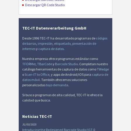
Descargar QR-Code Studio
TEC-IT Datenverarbeitung GmbH
Desde 1996 TEC-IT ha desarrollado programas de
códigos
de barras
,
impresión
,
etiquetado
,
presentación de
informes
y
captura de datos
.
Nuestra empresa ofrece programas estándar como
TFORMer
,
TBarCode
y
Barcode Studio
. Completan nuestro
catálogo herramientas de captura de datos como
TWedge
o
Scan-IT to Office
, y apps de Android/iOS para
captura de
datos móvil
. También ofrecemos soluciones
personalizadas
bajo demanda
.
Si busca programas de alta calidad, TEC-IT le ofrece la
calidad que busca.
Noticias TEC-IT
31/03/2025
Introducing the Redesigned Barcode Studio V17.0