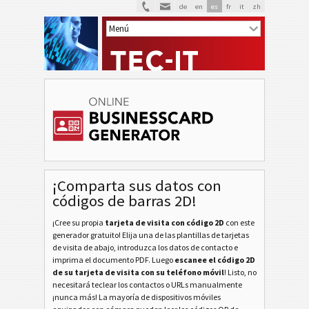
de
en
es
fr
it
zh
¡Comparta sus datos con
códigos de barras 2D!
¡Cree su propia
tarjeta de visita con código 2D
con este
generador gratuito! Elija una de las plantillas de tarjetas
de visita de abajo, introduzca los datos de contacto e
imprima el documento PDF. Luego
escanee el código 2D
de su tarjeta de visita con su teléfono móvil
! Listo, no
necesitará teclear los contactos o URLs manualmente
¡nunca más! La mayoría de dispositivos móviles