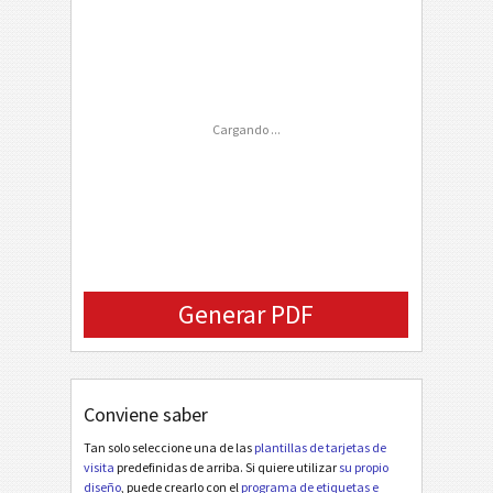
Phone Number
P
PERSONALIZADAS
FAX Number
Email
Cargando ...
Company Logo (URL)
Generar PDF
Conviene saber
Tan solo seleccione una de las
plantillas de tarjetas de
visita
predefinidas de arriba. Si quiere utilizar
su propio
diseño
, puede crearlo con el
programa de etiquetas e