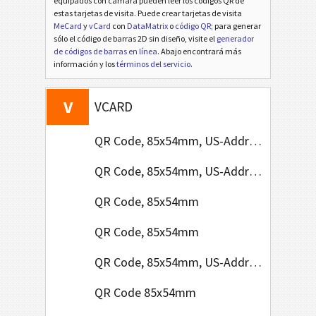
equipados con cámara pueden leer los códigos QR de
estas tarjetas de visita. Puede crear tarjetas de visita
MeCard
y
vCard
con
DataMatrix
o
código QR
; para generar
sólo el código de barras 2D sin diseño, visite el
generador
de códigos de barras en línea
. Abajo encontrará más
información y los
términos del servicio
.
V
VCARD
QR Code, 85x54mm, US-Address Format
QR Code, 85x54mm, US-Address Format
QR Code, 85x54mm
QR Code, 85x54mm
QR Code, 85x54mm, US-Address Format
QR Code 85x54mm