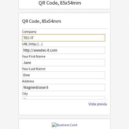
QR Code, 85x54mm
QR Code Only, 85x54mm
QR Code, 85x54mm
QR Code or Data Matrix, 85x54mm
Company
M
MECARD
URL (http://...)
B
BLANCAS
Your First Name
Your Last Name
F
FRUTAS
Address
N
NAVIDEÑAS
City
A
AFRICA
Vista previa
ZIP Code
A
ASIA
Country