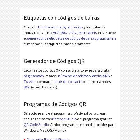
Etiquetas con códigos de barras
Genera
etiquetas de código de barras
y formularios
industriales como
VDA 4902
,
AIAG
,
MAT Labels
, etc. Pruebe
el
generador de etiquetas de código de barras gratis online
e imprima sus etiquetas inmediatamente!
Generador de Códigos QR
Escanee los códigos QR con su Smartphone para visitar
páginas web
, marcar
números de teléfono
,
enviar SMS
o
Tweets
, compartir
datos de contacto
o acceder a redes
WiFi
(y muchas más).
Programas de Códigos QR
Seleccione entre el programa profesional para crear
códigos de barras
Barcode Studio
o el programa gratuito
QR-Code Studio
. Ambos programas están disponibles para
Windows, Mac OS X y Linux.
Descargar Barcode Studio