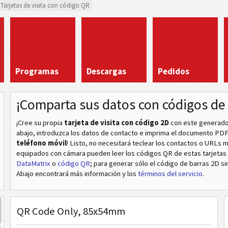
Tarjetas de visita con código QR
Programas
Descargas
Pedidos
¡Comparta sus datos con códigos de 
¡Cree su propia
tarjeta de visita con código 2D
con este generador g
abajo, introduzca los datos de contacto e imprima el documento PD
teléfono móvil
! Listo, no necesitará teclear los contactos o URLs
equipados con cámara pueden leer los códigos QR de estas tarjetas d
DataMatrix
o
código QR
; para generar sólo el código de barras 2D sin
Abajo encontrará más información y los
términos del servicio
.
QR Code Only, 85x54mm