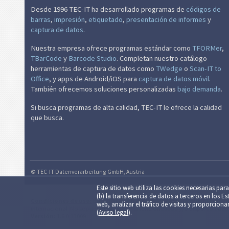
Desde 1996 TEC-IT ha desarrollado programas de
códigos de
barras
,
impresión
,
etiquetado
,
presentación de informes
y
captura de datos
.
Nuestra empresa ofrece programas estándar como
TFORMer
,
TBarCode
y
Barcode Studio
. Completan nuestro catálogo
herramientas de captura de datos como
TWedge
o
Scan-IT to
Office
, y apps de Android/iOS para
captura de datos móvil
.
También ofrecemos soluciones personalizadas
bajo demanda
.
Si busca programas de alta calidad, TEC-IT le ofrece la calidad
que busca.
© TEC-IT Datenverarbeitung GmbH, Austria
Este sitio web utiliza las cookies necesarias para 
(b) la trans­fe­ren­cia de datos a terceros en los
Condiciones de uso:
Esta aplicación así como la salida generada están
web, analizar el tráfico de visitas y pro­por­cio
internacional. No se puede garantizar la funcionalidad y/o disponibilidad 
(
Aviso legal
).
Versión:
1.6.0.13009