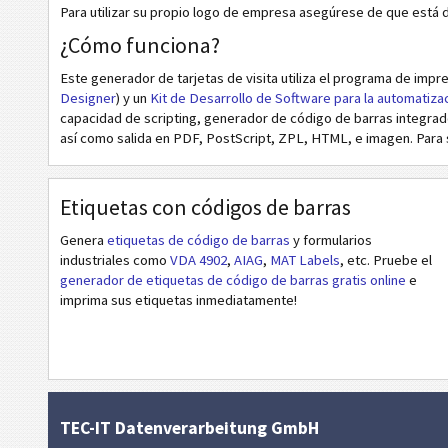
B
BLANCAS
Para utilizar su propio logo de empresa asegúrese de que está d
¿Cómo funciona?
F
FRUTAS
Este generador de tarjetas de visita utiliza el programa de imp
Designer
) y un
Kit de Desarrollo de Software para la automatiz
N
NAVIDEÑAS
capacidad de scripting, generador de código de barras integrado
así como salida en PDF, PostScript, ZPL, HTML, e imagen. Para 
A
AFRICA
Etiquetas con códigos de barras
A
ASIA
Genera
etiquetas de código de barras
y formularios
industriales como
VDA 4902
,
AIAG
,
MAT Labels
, etc. Pruebe el
P
PERSONALIZADAS
generador de etiquetas de código de barras gratis online
e
imprima sus etiquetas inmediatamente!
TEC-IT Datenverarbeitung GmbH