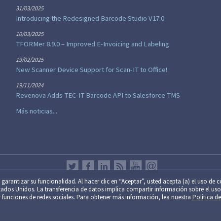
31/03/2025
Introducing the Redesigned Barcode Studio V17.0
10/03/2025
TFORMer 8.9.0 – Improved E-Invoicing and Labeling
19/02/2025
New Scanner Device Support for Scan-IT to Office!
19/11/2024
Revenova Adds TEC-IT Barcode API to Salesforce TMS
Más noticias...
garantizar su fun­cio­na­li­dad. Al hacer clic en “Aceptar”, usted acepta (a) el uso de 
 Estados Unidos. La trans­fe­ren­cia de datos implica compartir información sobre el uso
 destinados para uso no comercial y/o privado exclusivamente. Se permite su uso sol
­nar funciones de redes sociales. Para obtener más información, lea nuestra
Política d
ininterrumpida de este servicio. El uso comercial solo está permitido tras la aprobaci