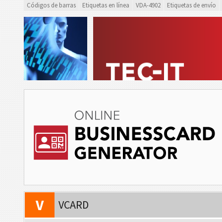
Códigos de barras
Etiquetas en línea
VDA-4902
Etiquetas de envío
V
VCARD