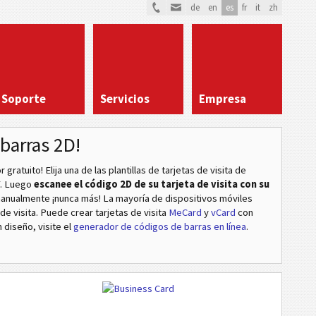
de
en
es
fr
it
zh
Soporte
Servicios
Empresa
barras 2D!
ratuito! Elija una de las plantillas de tarjetas de visita de
F. Luego
escanee el código 2D de su tarjeta de visita con su
 manualmente ¡nunca más! La mayoría de dispositivos móviles
e visita. Puede crear tarjetas de visita
MeCard
y
vCard
con
 diseño, visite el
generador de códigos de barras en línea
.