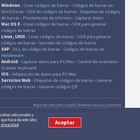
Windows
-
Crear códigos de barras
-
Códigos de barras en
Word/Excel
-
SDK de códigos de barras
-
Etiquetas de códigos
de barras
-
Presentación de informes
-
Capturar datos
Mac OS X
-
Crear códigos de barras
-
SDK para generar
códigos de barras
Linux, UNIX
-
Crear códigos de barras
-
SDK para generar
códigos de barras
-
Servidor de códigos de barras
SAP
-
DLL de código de barras
-
Códigos de barras sin
Middleware
Android
-
Capturar datos para PC/Mac
-
Control de inventario
-
Scanner Keyboard
iOS
-
Adquisición de datos para PC/Mac
Servicios Web
-
Etiquetas de códigos de barras
-
Generar
códigos de barras
-
Generar códigos QR
Mapa del sitio
|
Aviso legal
|
Términos de uso
|
Contacto
cookies adicionales y
 que hace de este sitio
Aceptar
amente con fines legales y de acuerdo con la normativa nacional o
e privacidad
ón por escrito de TEC-IT.
Condiciones de uso y política de privacidad
.