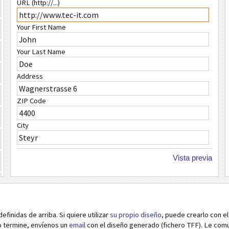
URL (http://...)
Your First Name
Your Last Name
Address
ZIP Code
City
Country
Vista previa
Phone Number
FAX Number
efinidas de arriba. Si quiere utilizar
su propio diseño
, puede crearlo con e
Email
o termine, envíenos un
email
con el diseño generado (fichero TFF). Le co