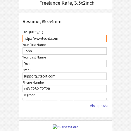
Freelance Kafe, 3.5x2inch
Resume, 85x54mm
URL (http://...)
Your First Name
Your Last Name
Email
Phone Number
Degree2
Vista previa
Date2
Degree1