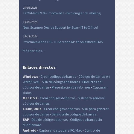
10/03/2025
TFORMer 8.9.0 – Improved E-Invoicing and Labeling
19/02/2025
New Scanner Device Support for Scan-IT to Office!
19/11/2024
Revenova Adds TEC-IT Barcode API to Salesforce TMS
Más noticias...
Enlaces directos
Windows
-
Crear códigos de barras
-
Códigos de barras en
Word/Excel
-
SDK de códigos de barras
-
Etiquetas de
códigos de barras
-
Presentación de informes
-
Capturar
datos
Mac OS X
-
Crear códigos de barras
-
SDK para generar
códigos de barras
Linux, UNIX
-
Crear códigos de barras
-
SDK para generar
códigos de barras
-
Servidor de códigos de barras
SAP
-
DLL de código de barras
-
Códigos de barras sin
Middleware
Android
-
Capturar datos para PC/Mac
-
Control de