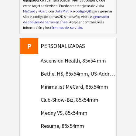
equipados con cámara pueden leer los códigos QR de
estas tarjetas de visita. Puede crear tarjetas de visita
A
MeCard
y
vCard
con
DataMatrix
o
código QR
; para generar
AFRICA
sólo el código de barras 2D sin diseño, visite el
generador
de códigos de barras en línea
. Abajo encontrará más
A
información y los
términos del servicio
.
ASIA
P
PERSONALIZADAS
Ascension Health, 85x54 mm
Bethel HS, 85x54mm, US-Address Format
Minimalist MeCard, 85x54mm
Club-Show-Biz, 85x54mm
Medny VS, 85x54mm
Resume, 85x54mm