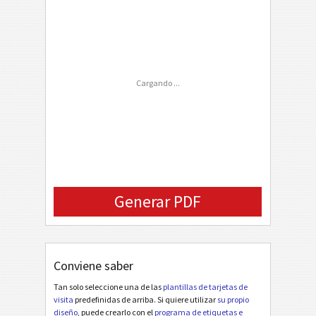
Date1
Company Logo (URL)
Cargando ...
Generar PDF
Conviene saber
Tan solo seleccione una de las
plantillas de tarjetas de
visita
predefinidas de arriba. Si quiere utilizar
su propio
diseño
, puede crearlo con el
programa de etiquetas e