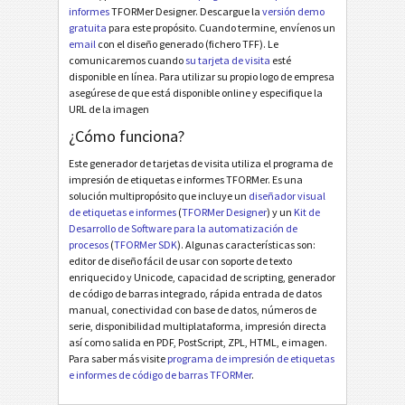
informes
TFORMer Designer. Descargue la
versión demo
gratuita
para este propósito. Cuando termine, envíenos un
email
con el diseño generado (fichero TFF). Le
comunicaremos cuando
su tarjeta de visita
esté
disponible en línea. Para utilizar su propio logo de empresa
asegúrese de que está disponible online y especifique la
URL de la imagen
¿Cómo funciona?
Este generador de tarjetas de visita utiliza el programa de
impresión de etiquetas e informes TFORMer. Es una
solución multipropósito que incluye un
diseñador visual
de etiquetas e informes
(
TFORMer Designer
) y un
Kit de
Desarrollo de Software para la automatización de
procesos
(
TFORMer SDK
). Algunas características son:
editor de diseño fácil de usar con soporte de texto
enriquecido y Unicode, capacidad de scripting, generador
de código de barras integrado, rápida entrada de datos
manual, conectividad con base de datos, números de
serie, disponibilidad multiplataforma, impresión directa
así como salida en PDF, PostScript, ZPL, HTML, e imagen.
Para saber más visite
programa de impresión de etiquetas
e informes de código de barras TFORMer
.