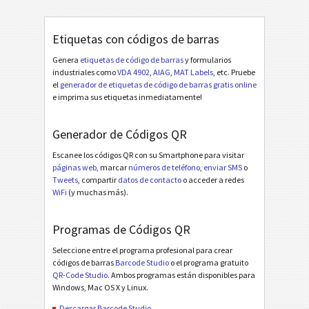
Etiquetas con códigos de barras
Genera
etiquetas de código de barras
y formularios
industriales como
VDA 4902
,
AIAG
,
MAT Labels
, etc. Pruebe
el
generador de etiquetas de código de barras gratis online
e imprima sus etiquetas inmediatamente!
Generador de Códigos QR
Escanee los códigos QR con su Smartphone para visitar
páginas web
, marcar
números de teléfono
,
enviar SMS
o
Tweets
, compartir
datos de contacto
o acceder a redes
WiFi
(y muchas más).
Programas de Códigos QR
Seleccione entre el programa profesional para crear
códigos de barras
Barcode Studio
o el programa gratuito
QR-Code Studio
. Ambos programas están disponibles para
Windows, Mac OS X y Linux.
Descargar Barcode Studio