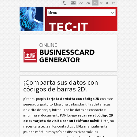
de
en
es
fr
it
zh
V
VCARD
¡Comparta sus datos con
M
MECARD
códigos de barras 2D!
B
¡Cree su propia
tarjeta de visita con código 2D
con este
BLANCAS
generador gratuito! Elija una de las plantillas de tarjetas
de visita de abajo, introduzca los datos de contacto e
F
imprima el documento PDF. Luego
escanee el código 2D
FRUTAS
de su tarjeta de visita con su teléfono móvil
! Listo, no
necesitará teclear los contactos o URLs manualmente
N
¡nunca más! La mayoría de dispositivos móviles
NAVIDEÑAS