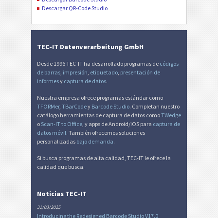
Descargar QR-Code Studio
TEC-IT Datenverarbeitung GmbH
Desde 1996 TEC-IT ha desarrollado programas de
códigos
de barras
,
impresión
,
etiquetado
,
presentación de
informes
y
captura de datos
.
Nuestra empresa ofrece programas estándar como
TFORMer
,
TBarCode
y
Barcode Studio
. Completan nuestro
catálogo herramientas de captura de datos como
TWedge
o
Scan-IT to Office
, y apps de Android/iOS para
captura de
datos móvil
. También ofrecemos soluciones
personalizadas
bajo demanda
.
Si busca programas de alta calidad, TEC-IT le ofrece la
calidad que busca.
Noticias TEC-IT
31/03/2025
Introducing the Redesigned Barcode Studio V17.0