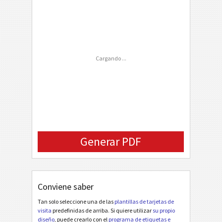
Phone Number
Cell Phone
FAX Number
Cargando ...
Email
Company Logo (URL)
Generar PDF
Conviene saber
Tan solo seleccione una de las
plantillas de tarjetas de
visita
predefinidas de arriba. Si quiere utilizar
su propio
diseño
, puede crearlo con el
programa de etiquetas e