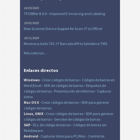
10/03/2025
TFORMer 8.9.0 – Improved E-Invoicing and Labeling
19/02/2025
New Scanner Device Support for Scan-IT to Office!
19/11/2024
Revenova Adds TEC-IT Barcode API to Salesforce TMS
Más noticias...
Enlaces directos
Windows
-
Crear códigos de barras
-
Códigos de barras en
Word/Excel
-
SDK de códigos de barras
-
Etiquetas de
códigos de barras
-
Presentación de informes
-
Capturar
datos
Mac OS X
-
Crear códigos de barras
-
SDK para generar
códigos de barras
Linux, UNIX
-
Crear códigos de barras
-
SDK para generar
códigos de barras
-
Servidor de códigos de barras
SAP
-
DLL de código de barras
-
Códigos de barras sin
Middleware
Android
-
Capturar datos para PC/Mac
-
Control de