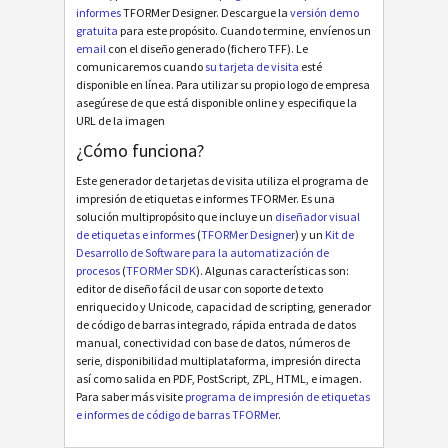
informes
TFORMer Designer. Descargue la
versión demo
gratuita
para este propósito. Cuando termine, envíenos un
email
con el diseño generado (fichero TFF). Le
comunicaremos cuando
su tarjeta de visita
esté
disponible en línea. Para utilizar su propio logo de empresa
asegúrese de que está disponible online y especifique la
URL de la imagen
¿Cómo funciona?
Este generador de tarjetas de visita utiliza el programa de
impresión de etiquetas e informes TFORMer. Es una
solución multipropósito que incluye un
diseñador visual
de etiquetas e informes
(
TFORMer Designer
) y un
Kit de
Desarrollo de Software para la automatización de
procesos
(
TFORMer SDK
). Algunas características son:
editor de diseño fácil de usar con soporte de texto
enriquecido y Unicode, capacidad de scripting, generador
de código de barras integrado, rápida entrada de datos
manual, conectividad con base de datos, números de
serie, disponibilidad multiplataforma, impresión directa
así como salida en PDF, PostScript, ZPL, HTML, e imagen.
Para saber más visite
programa de impresión de etiquetas
e informes de código de barras TFORMer
.