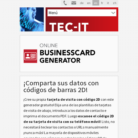
de
en
es
fr
it
zh
V
VCARD
¡Comparta sus datos con
M
MECARD
códigos de barras 2D!
B
¡Cree su propia
tarjeta de visita con código 2D
con este
BLANCAS
generador gratuito! Elija una de las plantillas de tarjetas
de visita de abajo, introduzca los datos de contacto e
F
imprima el documento PDF. Luego
escanee el código 2D
FRUTAS
de su tarjeta de visita con su teléfono móvil
! Listo, no
necesitará teclear los contactos o URLs manualmente
N
¡nunca más! La mayoría de dispositivos móviles
NAVIDEÑAS