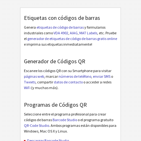
Etiquetas con códigos de barras
Genera
etiquetas de código de barras
y formularios
industriales como
VDA 4902
,
AIAG
,
MAT Labels
, etc. Pruebe
el
generador de etiquetas de código de barras gratis online
e imprima sus etiquetas inmediatamente!
Generador de Códigos QR
Escanee los códigos QR con su Smartphone para visitar
páginas web
, marcar
números de teléfono
,
enviar SMS
o
Tweets
, compartir
datos de contacto
o acceder a redes
WiFi
(y muchas más).
Programas de Códigos QR
Seleccione entre el programa profesional para crear
códigos de barras
Barcode Studio
o el programa gratuito
QR-Code Studio
. Ambos programas están disponibles para
Windows, Mac OS X y Linux.
Descargar Barcode Studio