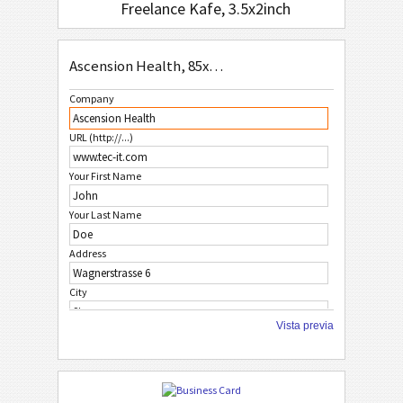
Freelance Kafe, 3.5x2inch
Ascension Health, 85x54 mm
Company
URL (http://...)
Your First Name
Your Last Name
Address
City
Vista previa
ZIP Code
Country