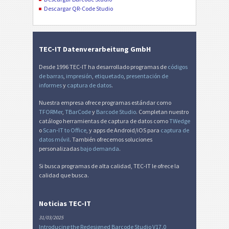
Descargar QR-Code Studio
TEC-IT Datenverarbeitung GmbH
Desde 1996 TEC-IT ha desarrollado programas de
códigos
de barras
,
impresión
,
etiquetado
,
presentación de
informes
y
captura de datos
.
Nuestra empresa ofrece programas estándar como
TFORMer
,
TBarCode
y
Barcode Studio
. Completan nuestro
catálogo herramientas de captura de datos como
TWedge
o
Scan-IT to Office
, y apps de Android/iOS para
captura de
datos móvil
. También ofrecemos soluciones
personalizadas
bajo demanda
.
Si busca programas de alta calidad, TEC-IT le ofrece la
calidad que busca.
Noticias TEC-IT
31/03/2025
Introducing the Redesigned Barcode Studio V17.0