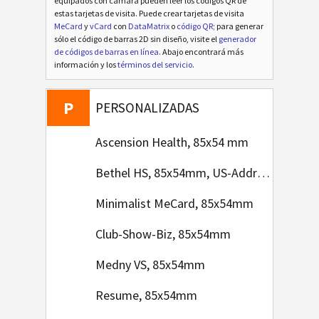
equipados con cámara pueden leer los códigos QR de
estas tarjetas de visita. Puede crear tarjetas de visita
A
MeCard
y
vCard
con
DataMatrix
o
código QR
; para generar
AFRICA
sólo el código de barras 2D sin diseño, visite el
generador
de códigos de barras en línea
. Abajo encontrará más
A
información y los
términos del servicio
.
ASIA
P
PERSONALIZADAS
Ascension Health, 85x54 mm
Bethel HS, 85x54mm, US-Address Format
Minimalist MeCard, 85x54mm
Club-Show-Biz, 85x54mm
Medny VS, 85x54mm
Resume, 85x54mm